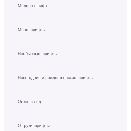
Модерн шрифты
Моно шрифты
Необычные шрифты
Новогодние и рождественские шрифты
Огонь и лёд
От руки шрифты