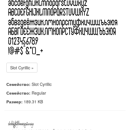
Slot Cyrillic »
Семейство:
Slot Cyrillic
Семейство:
Regular
Размер:
189.31 KB