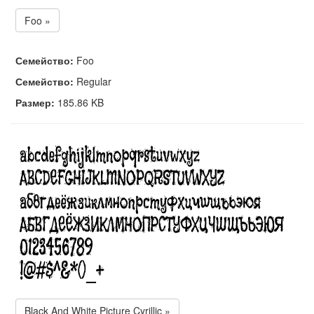
Foo »
Семейство:
Foo
Семейство:
Regular
Размер:
185.86 KB
Black And White Picture Cyrillic »