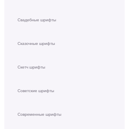
Свадебные шрифты
Сказочные шрифты
Скетч шрифты
Советские шрифты
Современные шрифты