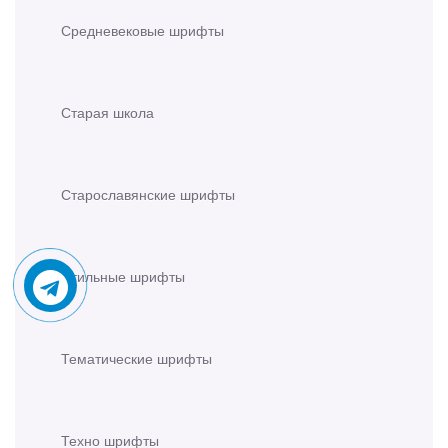
Средневековые шрифты
Старая школа
Старославянские шрифты
Стильные шрифты
Тематические шрифты
Техно шрифты