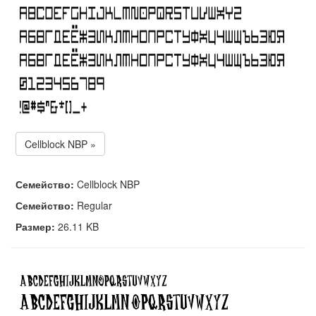
Cellblock NBP »
Семейство:
Cellblock NBP
Семейство:
Regular
Размер:
26.11 KB