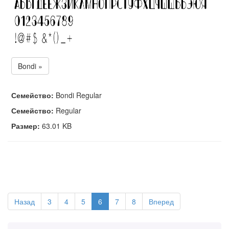
Bondi »
Семейство:
Bondi Regular
Семейство:
Regular
Размер:
63.01 KB
Назад
3
4
5
6
7
8
Вперед