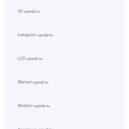
3D шрифты
Instagram шрифты
LCD шрифты
Wanted шрифты
Western шрифты
Азиатские шрифты