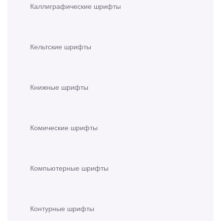
Каллиграфические шрифты
Кельтские шрифты
Книжные шрифты
Комические шрифты
Компьютерные шрифты
Контурные шрифты