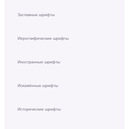
Заглавные шрифты
Иероглифические шрифты
Иностранные шрифты
Искажённые шрифты
Исторические шрифты