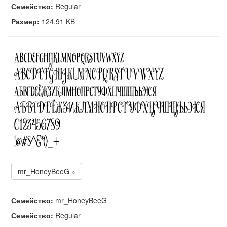
Семейство:
Regular
Размер:
124.91 KB
mr_HoneyBeeG »
Семейство:
mr_HoneyBeeG
Семейство:
Regular