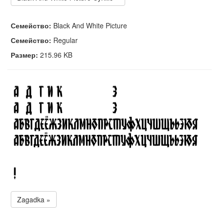
Семейство:
Black And White Picture
Семейство:
Regular
Размер:
215.96 KB
Zagadka »