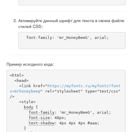
Активируйте данный шрифт для текста в своем файле
стилей CSS::
  font-family: 'mr_HoneyBeeG', arial;

Пример исходного кода:
<html>

  <head>

    <link href="
https
://
myfonts
.
ru
/
myfonts
?
font
s
=
mrhoneybeeg
" rel="stylesheet" type="text/css" 
/>

    <style>

body
 {

font-family
: 'mr_HoneyBeeG', arial;

font-size
: 48px;

text-shadow
: 4px 4px 4px #aaa;

      }
