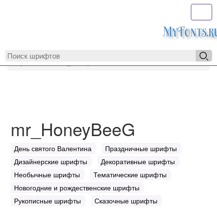
Toggl
MyFonts.r
MyFonts.ru
mr_HoneyBeeG
mr_HoneyBeeG
День святого Валентина
Праздничные шрифты
Дизайнерские шрифты
Декоративные шрифты
Необычные шрифты
Тематические шрифты
Новогодние и рождественские шрифты
Рукописные шрифты
Сказочные шрифты