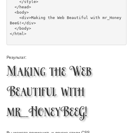
    </style>

  </head>

  <body>

    <div>Making the Web Beautiful with mr_Honey
BeeG!</div>

  </body>

</html>

Результат:
Making the Web
Beautiful with
mr_HoneyBeeG!
Вы можете применить и другие стили CSS,