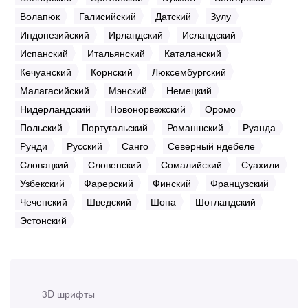
Волапюк
Галисийский
Датский
Зулу
Индонезийский
Ирландский
Исландский
Испанский
Итальянский
Каталанский
Кечуанский
Корнский
Люксембургский
Малагасийский
Мэнский
Немецкий
Нидерландский
Новонорвежский
Оромо
Польский
Португальский
Романшский
Руанда
Рунди
Русский
Санго
Северный ндебеле
Словацкий
Словенский
Сомалийский
Суахили
Узбекский
Фарерский
Финский
Французский
Чеченский
Шведский
Шона
Шотландский
Эстонский
3D шрифты