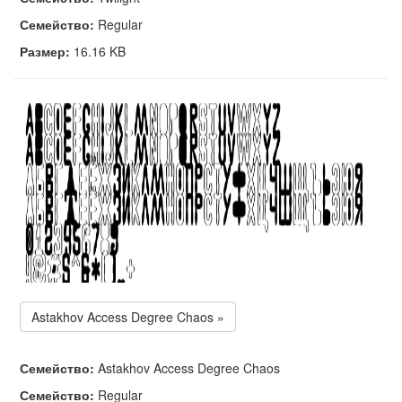
Семейство:
Regular
Размер:
16.16 KB
Astakhov Access Degree Chaos »
Семейство:
Astakhov Access Degree Chaos
Семейство:
Regular