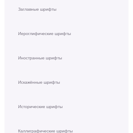
Заглавные шрифты
Иероглифические шрифты
Иностранные шрифты
Искажённые шрифты
Исторические шрифты
Каллиграфические шрифты