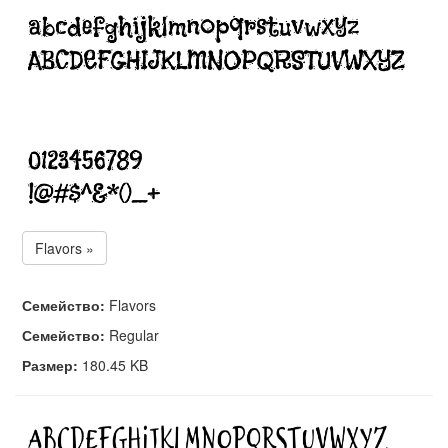
Flavors »
Семейство:
Flavors
Семейство:
Regular
Размер:
180.45 KB