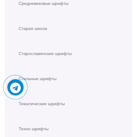
Средневековые шрифты
Старая школа
Старославянские шрифты
Стильные шрифты
Тематические шрифты
Техно шрифты