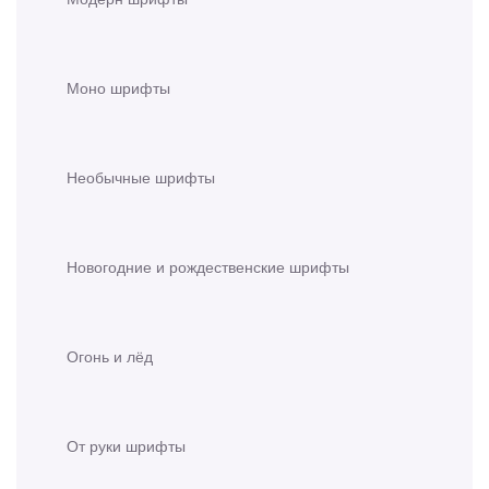
Моно шрифты
Необычные шрифты
Новогодние и рождественские шрифты
Огонь и лёд
От руки шрифты