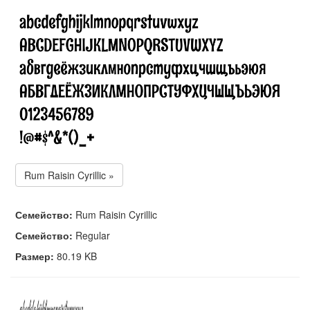
Rum Raisin Cyrillic »
Семейство:
Rum Raisin Cyrillic
Семейство:
Regular
Размер:
80.19 KB