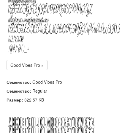
Good Vibes Pro »
Семейство:
Good Vibes Pro
Семейство:
Regular
Размер:
322.57 KB