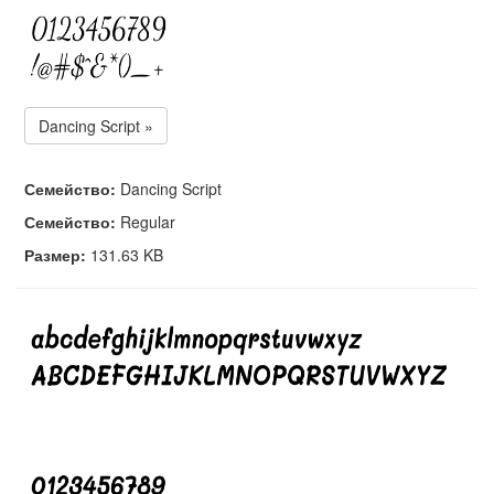
Dancing Script »
Семейство:
Dancing Script
Семейство:
Regular
Размер:
131.63 KB