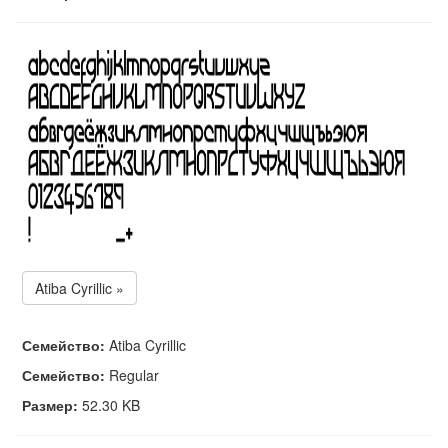
Atiba Cyrillic »
Семейство:
Atiba Cyrillic
Семейство:
Regular
Размер:
52.30 KB