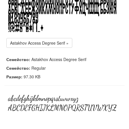
Astakhov Access Degree Serif »
Семейство:
Astakhov Access Degree Serif
Семейство:
Regular
Размер:
97.30 KB