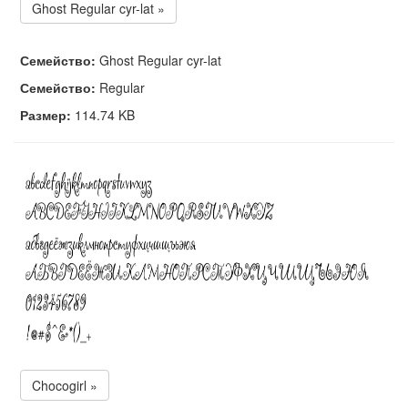
Ghost Regular cyr-lat »
Семейство:
Ghost Regular cyr-lat
Семейство:
Regular
Размер:
114.74 KB
Chocogirl »