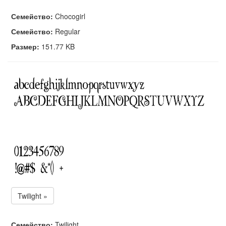
Семейство:
Chocogirl
Семейство:
Regular
Размер:
151.77 KB
Twilight »
Семейство:
Twilight