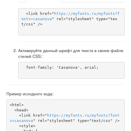
  <link href="
https
://
myfonts
.
ru
/
myfonts
?
f
onts
=
casanova
" rel="stylesheet" type="tex
t/css" />

Активируйте данный шрифт для текста в своем файле
стилей CSS::
  font-family: 'Casanova', arial;

Пример исходного кода:
<html>

  <head>

    <link href="
https
://
myfonts
.
ru
/
myfonts
?
font
s
=
casanova
" rel="stylesheet" type="text/css" />

    <style>
