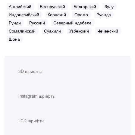
Английский
Белорусский
Болгарский
Зулу
Индонезийский
Корнский
Оромо
Руанда
Рунди
Русский
Северный ндебеле
Сомалийский
Суахили
Узбекский
Чеченский
Шона
3D шрифты
Instagram шрифты
LCD шрифты