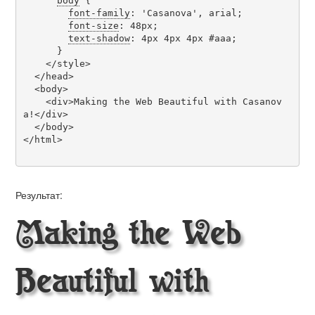
body
 {

font-family
: 'Casanova', arial;

font-size
: 48px;

text-shadow
: 4px 4px 4px #aaa;

      }

    </style>

  </head>

  <body>

    <div>Making the Web Beautiful with Casanov
a!</div>

  </body>

</html>

Результат:
Making the Web
Beautiful with