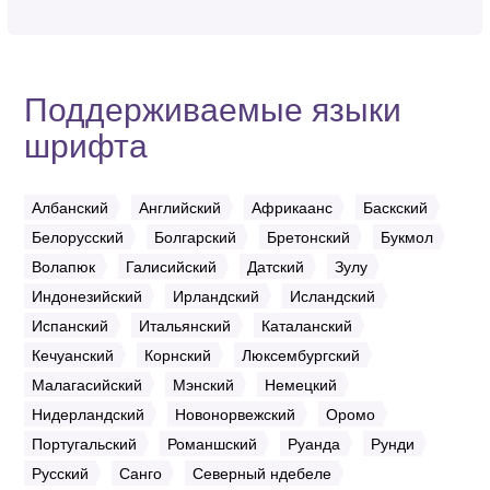
Поддерживаемые языки
шрифта
Албанский
Английский
Африкаанс
Баскский
Белорусский
Болгарский
Бретонский
Букмол
Волапюк
Галисийский
Датский
Зулу
Индонезийский
Ирландский
Исландский
Испанский
Итальянский
Каталанский
Кечуанский
Корнский
Люксембургский
Малагасийский
Мэнский
Немецкий
Нидерландский
Новонорвежский
Оромо
Португальский
Романшский
Руанда
Рунди
Русский
Санго
Северный ндебеле