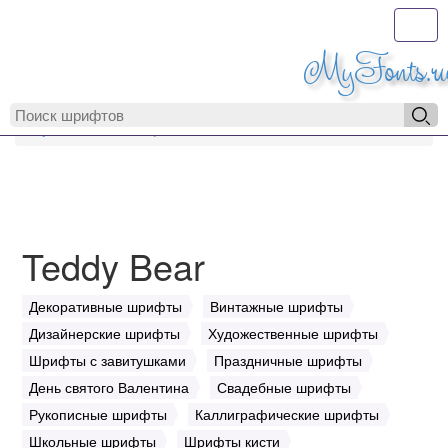
Toggl
MyFonts.r
MyFonts.ru
Teddy Bear
Teddy Bear
Декоративные шрифты
Винтажные шрифты
Дизайнерские шрифты
Художественные шрифты
Шрифты с завитушками
Праздничные шрифты
День святого Валентина
Свадебные шрифты
Рукописные шрифты
Каллиграфические шрифты
Школьные шрифты
Шрифты кисти