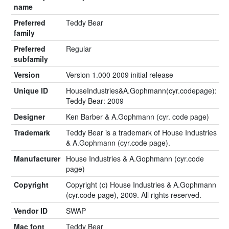
name
Preferred
Teddy Bear
family
Preferred
Regular
subfamily
Version
Version 1.000 2009 initial release
Unique ID
HouseIndustries&A.Gophmann(cyr.codepage):
Teddy Bear: 2009
Designer
Ken Barber & A.Gophmann (cyr. code page)
Trademark
Teddy Bear is a trademark of House Industries
& A.Gophmann (cyr.code page).
Manufacturer
House Industries & A.Gophmann (cyr.code
page)
Copyright
Copyright (c) House Industries & A.Gophmann
(cyr.code page), 2009. All rights reserved.
Vendor ID
SWAP
Mac font
Teddy Bear