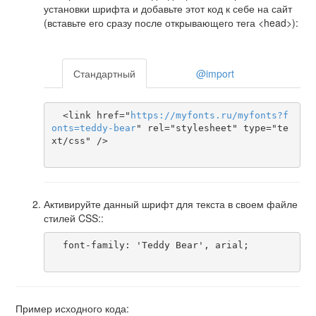
установки шрифта и добавьте этот код к себе на сайт
(вставьте его сразу после открывающего тега <head>):
Стандартный
@import
  <link href="
https
://
myfonts
.
ru
/
myfonts
?
f
onts
=
teddy-bear
" rel="stylesheet" type="te
xt/css" />

Активируйте данный шрифт для текста в своем файле
стилей CSS::
  font-family: 'Teddy Bear', arial;

Пример исходного кода: