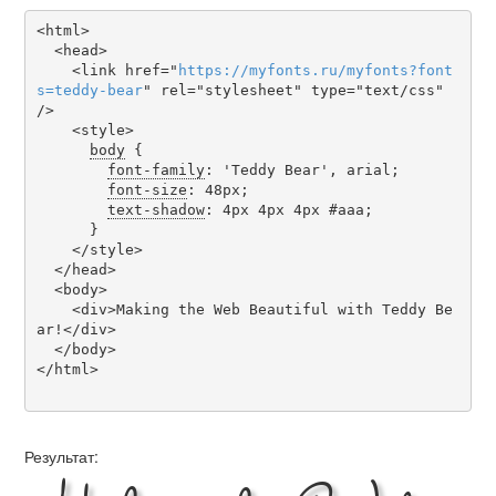
<html>

  <head>

    <link href="
https
://
myfonts
.
ru
/
myfonts
?
font
s
=
teddy-bear
" rel="stylesheet" type="text/css" 
/>

    <style>

body
 {

font-family
: 'Teddy Bear', arial;

font-size
: 48px;

text-shadow
: 4px 4px 4px #aaa;

      }

    </style>

  </head>

  <body>

    <div>Making the Web Beautiful with Teddy Be
ar!</div>

  </body>

</html>

Результат: