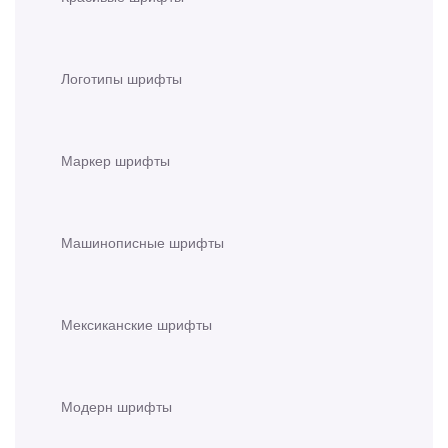
Логотипы шрифты
Маркер шрифты
Машинописные шрифты
Мексиканские шрифты
Модерн шрифты