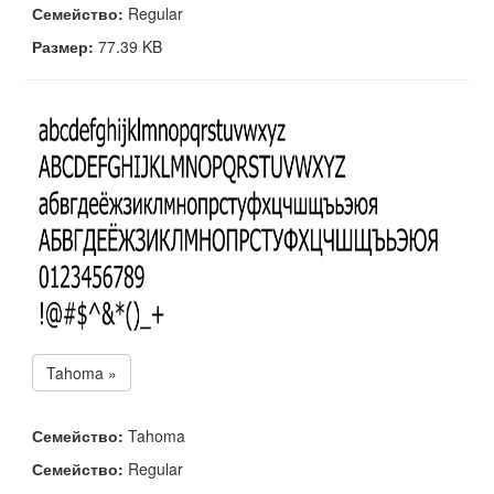
Семейство:
Regular
Размер:
77.39 KB
Tahoma »
Семейство:
Tahoma
Семейство:
Regular