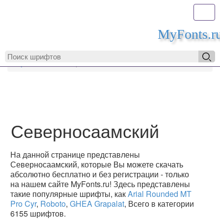
Toggl
MyFonts.r
MyFonts.ru
Северносаамский
Северносаамский
На данной странице представлены
Северносаамский, которые Вы можете скачать
абсолютно бесплатно и без регистрации - только
на нашем сайте MyFonts.ru! Здесь представлены
такие популярные шрифты, как
Arial Rounded MT
Pro Cyr
,
Roboto
,
GHEA Grapalat
, Всего в категории
6155 шрифтов.