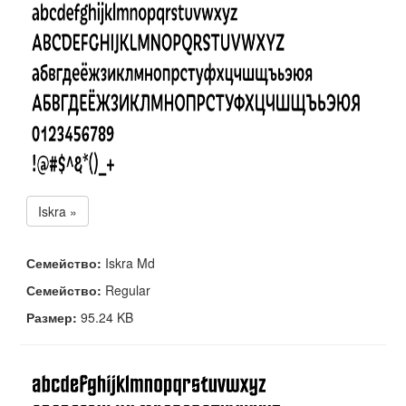
Iskra »
Семейство:
Iskra Md
Семейство:
Regular
Размер:
95.24 KB