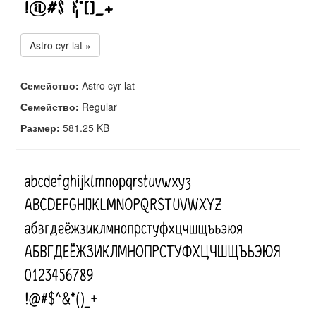
Astro cyr-lat »
Семейство:
Astro cyr-lat
Семейство:
Regular
Размер:
581.25 KB