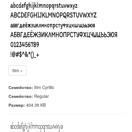
Itim »
Семейство:
Itim Cyrillic
Семейство:
Regular
Размер:
404.39 KB