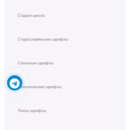
Старая школа
Старославянские шрифты
Стильные шрифты
Тематические шрифты
Техно шрифты