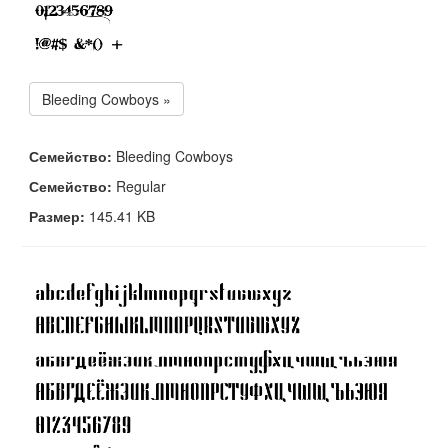
Bleeding Cowboys »
Семейство:
Bleeding Cowboys
Семейство:
Regular
Размер:
145.41 KB