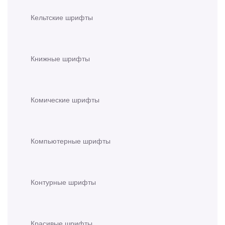
Кельтские шрифты
Книжные шрифты
Комические шрифты
Компьютерные шрифты
Контурные шрифты
Красивые шрифты