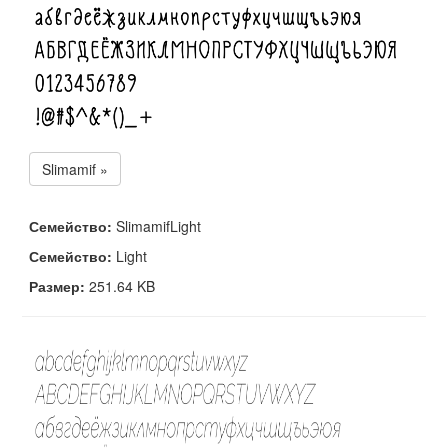
Slimamif »
Семейство:
SlimamifLight
Семейство:
Light
Размер:
251.64 KB