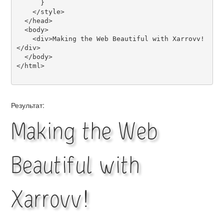
      }

    </style>

  </head>

  <body>

    <div>Making the Web Beautiful with Xarrovv!
</div>

  </body>

</html>

Результат:
Making the Web
Beautiful with
Xarrovv!