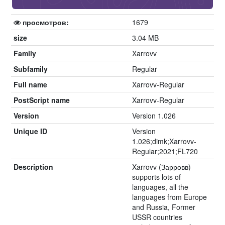
просмотров:
1679
size
3.04 MB
Family
Xarrovv
Subfamily
Regular
Full name
Xarrovv-Regular
PostScript name
Xarrovv-Regular
Version
Version 1.026
Unique ID
Version
1.026;dimk;Xarrovv-
Regular;2021;FL720
Description
Xarrovv (Зарровв)
supports lots of
languages, all the
languages from Europe
and Russia, Former
USSR countries