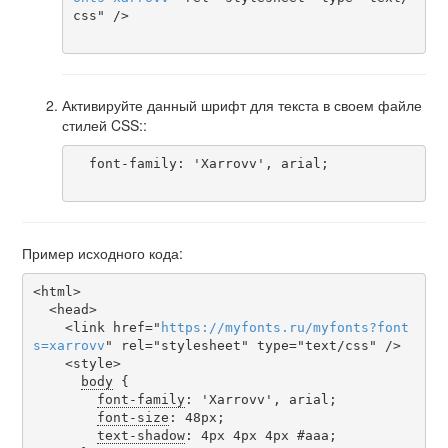
css" />

Активируйте данный шрифт для текста в своем файле
стилей CSS::
  font-family: 'Xarrovv', arial;

Пример исходного кода:
<html>

  <head>

    <link href="
https
://
myfonts
.
ru
/
myfonts
?
font
s
=
xarrovv
" rel="stylesheet" type="text/css" />

    <style>

body
 {

font-family
: 'Xarrovv', arial;

font-size
: 48px;

text-shadow
: 4px 4px 4px #aaa;
