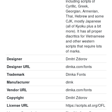
including scripts of
Cyrillic, Greek,
Georgian, Armenian,
Thai, Hebrew and some
CJK, mostly Japanese
(all of Kyoiku plus a bit
more). It has all proper
diacritics for Vietnamese
and other western
scripts that require lots
of marks.
Designer
Dmitri Zdorov
Designer URL
dimka.com/fonts
Trademark
Dimka Fonts
Manufacturer
dimk
Vendor URL
dimka.com/fonts
Copyright
Dmitri Zdorov
License URL
https://scripts.sil.org/OFL