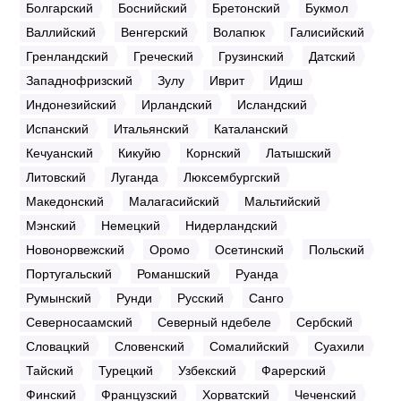
Болгарский
Боснийский
Бретонский
Букмол
Валлийский
Венгерский
Волапюк
Галисийский
Гренландский
Греческий
Грузинский
Датский
Западнофризский
Зулу
Иврит
Идиш
Индонезийский
Ирландский
Исландский
Испанский
Итальянский
Каталанский
Кечуанский
Кикуйю
Корнский
Латышский
Литовский
Луганда
Люксембургский
Македонский
Малагасийский
Мальтийский
Мэнский
Немецкий
Нидерландский
Новонорвежский
Оромо
Осетинский
Польский
Португальский
Романшский
Руанда
Румынский
Рунди
Русский
Санго
Северносаамский
Северный ндебеле
Сербский
Словацкий
Словенский
Сомалийский
Суахили
Тайский
Турецкий
Узбекский
Фарерский
Финский
Французский
Хорватский
Чеченский