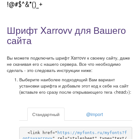
Шрифт Xarrovv для Вашего
сайта
Вы можете подключить шрифт Xarrovv к своему сайту, даже
не скачивая его с нашего сервера. Все что необходимо
сделать - это следовать инструкции ниже:
Выберите наиболее подходящий Вам вариант
установки шрифта и добавьте этот код к себе на сайт
(вставьте его сразу после открывающего тега <head>):
Стандартный
@import
  <link href="
https
://
myfonts
.
ru
/
myfonts
?
f
onts
=
xarrovv
" rel="stylesheet" type="text/