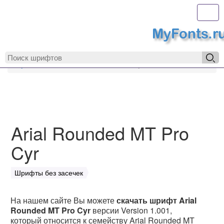
Toggl
MyFonts.r
MyFonts.ru
Arial Rounded MT Pro Cyr
Arial Rounded MT Pro
Cyr
Шрифты без засечек
На нашем сайте Вы можете
скачать шрифт Arial
Rounded MT Pro Cyr
версии Version 1.001,
который относится к семейству Arial Rounded MT