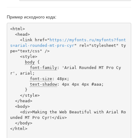
Пример исходного кода:
<html>

  <head>

    <link href="
https
://
myfonts
.
ru
/
myfonts
?
font
s
=
arial-rounded-mt-pro-cyr
" rel="stylesheet" ty
pe="text/css" />

    <style>

body
 {

font-family
: 'Arial Rounded MT Pro Cy
r', arial;

font-size
: 48px;

text-shadow
: 4px 4px 4px #aaa;

      }

    </style>

  </head>

  <body>

    <div>Making the Web Beautiful with Arial Ro
unded MT Pro Cyr!</div>

  </body>

</html>
