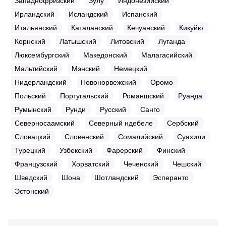
Западнофризский
Зулу
Индонезийский
Ирландский
Исландский
Испанский
Итальянский
Каталанский
Кечуанский
Кикуйю
Корнский
Латышский
Литовский
Луганда
Люксембургский
Македонский
Малагасийский
Мальтийский
Мэнский
Немецкий
Нидерландский
Новонорвежский
Оромо
Польский
Португальский
Романшский
Руанда
Румынский
Рунди
Русский
Санго
Северносаамский
Северный ндебеле
Сербский
Словацкий
Словенский
Сомалийский
Суахили
Турецкий
Узбекский
Фарерский
Финский
Французский
Хорватский
Чеченский
Чешский
Шведский
Шона
Шотландский
Эсперанто
Эстонский