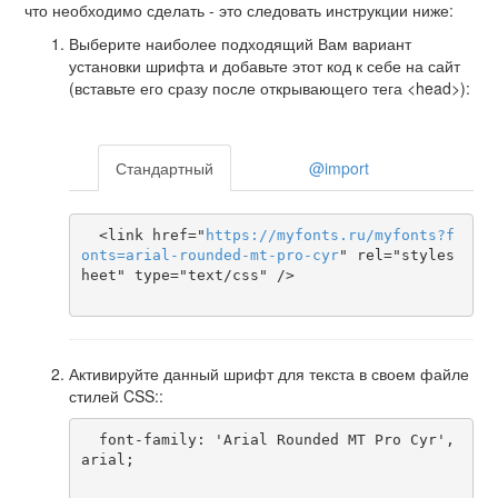
что необходимо сделать - это следовать инструкции ниже:
Выберите наиболее подходящий Вам вариант
установки шрифта и добавьте этот код к себе на сайт
(вставьте его сразу после открывающего тега <head>):
Стандартный
@import
  <link href="
https
://
myfonts
.
ru
/
myfonts
?
f
onts
=
arial-rounded-mt-pro-cyr
" rel="styles
heet" type="text/css" />

Активируйте данный шрифт для текста в своем файле
стилей CSS::
  font-family: 'Arial Rounded MT Pro Cyr', 
arial;
