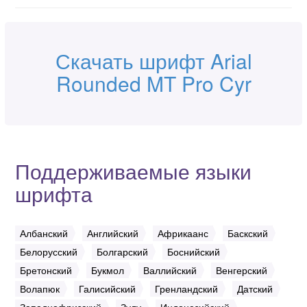
Скачать шрифт Arial
Rounded MT Pro Cyr
Поддерживаемые языки
шрифта
Албанский
Английский
Африкаанс
Баскский
Белорусский
Болгарский
Боснийский
Бретонский
Букмол
Валлийский
Венгерский
Волапюк
Галисийский
Гренландский
Датский