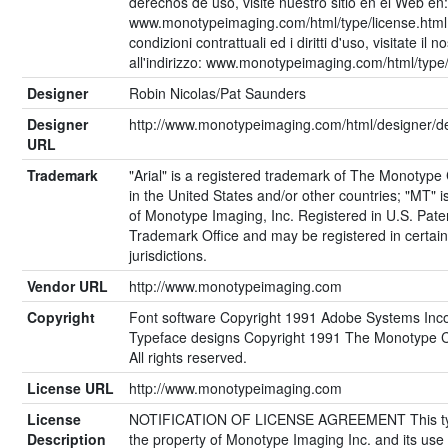
derechos de uso, visite nuestro sitio en el Web en:
www.monotypeimaging.com/html/type/license.html 
condizioni contrattuali ed i diritti d'uso, visitate il 
all'indirizzo: www.monotypeimaging.com/html/type/
Designer
Robin Nicolas/Pat Saunders
Designer
http://www.monotypeimaging.com/html/designer/d
URL
Trademark
"Arial" is a registered trademark of The Monotype
in the United States and/or other countries; "MT" 
of Monotype Imaging, Inc. Registered in U.S. Pate
Trademark Office and may be registered in certain
jurisdictions.
Vendor URL
http://www.monotypeimaging.com
Copyright
Font software Copyright 1991 Adobe Systems Inco
Typeface designs Copyright 1991 The Monotype C
All rights reserved.
License URL
http://www.monotypeimaging.com
License
NOTIFICATION OF LICENSE AGREEMENT This ty
Description
the property of Monotype Imaging Inc. and its use 