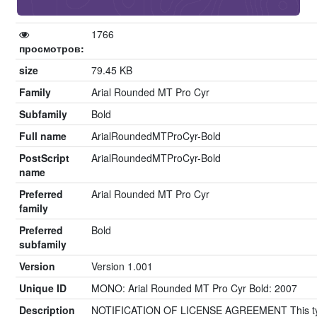
1766
просмотров:
size
79.45 KB
Family
Arial Rounded MT Pro Cyr
Subfamily
Bold
Full name
ArialRoundedMTProCyr-Bold
PostScript
ArialRoundedMTProCyr-Bold
name
Preferred
Arial Rounded MT Pro Cyr
family
Preferred
Bold
subfamily
Version
Version 1.001
Unique ID
MONO: Arial Rounded MT Pro Cyr Bold: 2007
Description
NOTIFICATION OF LICENSE AGREEMENT This ty