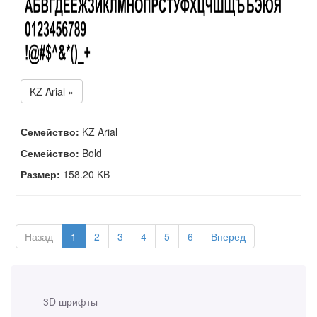
KZ Arial »
Семейство:
KZ Arial
Семейство:
Bold
Размер:
158.20 KB
Назад
1
2
3
4
5
6
Вперед
3D шрифты