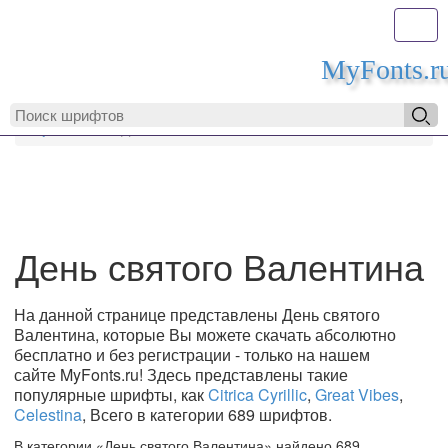
Toggl
MyFonts.r
MyFonts.ru
День святого Валентина
День святого Валентина
На данной странице представлены День святого
Валентина, которые Вы можете скачать абсолютно
бесплатно и без регистрации - только на нашем
сайте MyFonts.ru! Здесь представлены такие
популярные шрифты, как
Citrica Cyrillic
,
Great Vibes
,
Celestina
, Всего в категории 689 шрифтов.
В категории «День святого Валентина» найдено 689