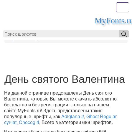
Toggl
MyFonts.r
MyFonts.ru
День святого Валентина
День святого Валентина
На данной странице представлены День святого
Валентина, которые Вы можете скачать абсолютно
бесплатно и без регистрации - только на нашем
сайте MyFonts.ru! Здесь представлены такие
популярные шрифты, как
Adigiana 2
,
Ghost Regular
cyr-lat
,
Chocogirl
, Всего в категории 689 шрифтов.
В категории «День святого Валентина» найдено 689