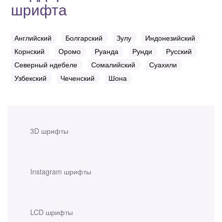
шрифта
Английский
Болгарский
Зулу
Индонезийский
Корнский
Оромо
Руанда
Рунди
Русский
Северный ндебеле
Сомалийский
Суахили
Узбекский
Чеченский
Шона
3D шрифты
Instagram шрифты
LCD шрифты