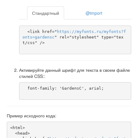
Стандартный
@import
  <link href="
https
://
myfonts
.
ru
/
myfonts
?
f
onts
=
gardensc
" rel="stylesheet" type="tex
t/css" />

Активируйте данный шрифт для текста в своем файле
стилей CSS::
  font-family: 'GardensC', arial;

Пример исходного кода:
<html>

  <head>
