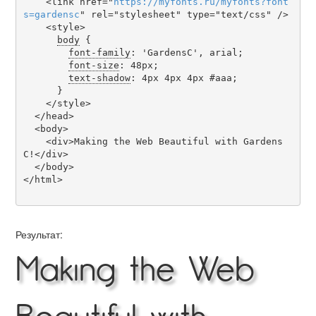
    <link href="
https
://
myfonts
.
ru
/
myfonts
?
font
s
=
gardensc
" rel="stylesheet" type="text/css" />

    <style>

body
 {

font-family
: 'GardensC', arial;

font-size
: 48px;

text-shadow
: 4px 4px 4px #aaa;

      }

    </style>

  </head>

  <body>

    <div>Making the Web Beautiful with Gardens
C!</div>

  </body>

</html>

Результат:
Making the Web