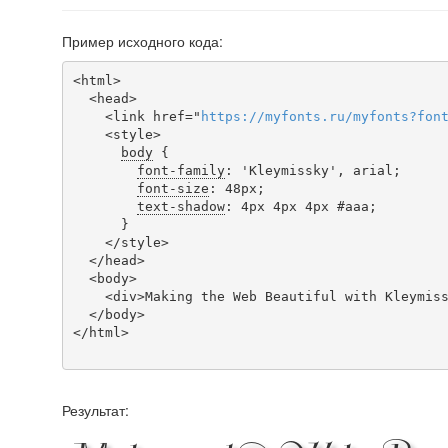
Пример исходного кода:
<html>

  <head>

    <link href="
https
://
myfonts
.
ru
/
myfonts
?
fon
    <style>

body
 {

font-family
: 'Kleymissky', arial;

font-size
: 48px;

text-shadow
: 4px 4px 4px #aaa;

      }

    </style>

  </head>

  <body>

    <div>Making the Web Beautiful with Kleymissky!</div>

  </body>

</html>

Результат: