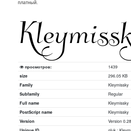
платный.
просмотров:
1439
size
296.05 KB
Family
Kleymissky
Subfamily
Regular
Full name
Kleymissky
PostScript name
Kleymissky
Version
Version 0.2
Unique ID
gluk : Kleym