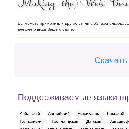
Making the Web Beaut
Вы можете применить и другие стили CSS, воспользова
внешнего вида Вашего сайта.
Скачать
Поддерживаемые языки ш
Албанский
Английский
Африкаанс
Баскский
Галисийский
Гренландский
Датский
Западноф
Испанский
Итальянский
Каталанский
Кечуанс