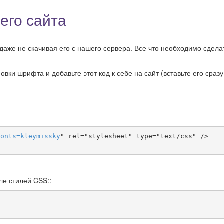
его сайта
даже не скачивая его с нашего сервера. Все что необходимо сделат
ки шрифта и добавьте этот код к себе на сайт (вставьте его сразу
fonts
=
kleymissky
" rel="stylesheet" type="text/css" />

ле стилей CSS::