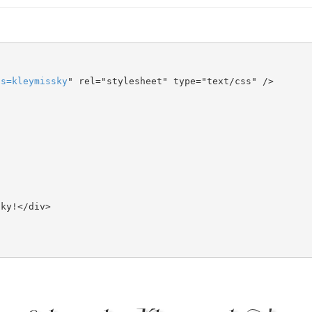
ts
=
kleymissky
" rel="stylesheet" type="text/css" />
