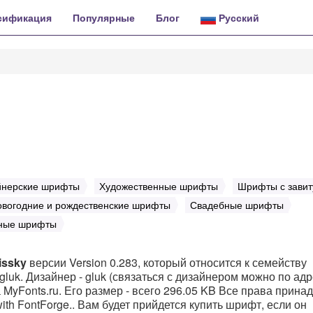
сификация
Популярные
Блог
Русский
йнерские шрифты
Художественные шрифты
Шрифты с зави
овогодние и рождественские шрифты
Свадебные шрифты
ные шрифты
issky
версии Version 0.283, который относится к семейству
gluk. Дизайнер - gluk (связаться с дизайнером можно по адр
а MyFonts.ru. Его размер - всего 296.05 KB Все права прина
 with FontForge.. Вам будет прийдется купить шрифт, если он