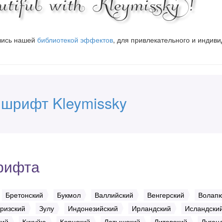
iful with Kleymissky!
вшись нашей
библиотекой эффектов
, для привлекательного и индив
 шрифт Kleymissky
рифта
Бретонский
Букмол
Валлийский
Венгерский
Волап
ризский
Зулу
Индонезийский
Ирландский
Исландски
кий
Кикуйю
Корнский
Латышский
Литовский
Луган