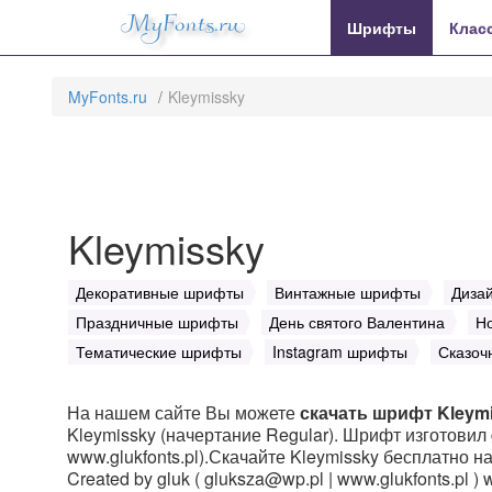
MyFonts.ru
Шрифты
Клас
MyFonts.ru
Kleymissky
Kleymissky
Декоративные шрифты
Винтажные шрифты
Диза
Праздничные шрифты
День святого Валентина
Н
Тематические шрифты
Instagram шрифты
Сказоч
На нашем сайте Вы можете
скачать шрифт Kleym
Kleymissky (начертание Regular). Шрифт изготовил 
www.glukfonts.pl).Скачайте Kleymissky бесплатно н
Created by gluk ( gluksza@wp.pl | www.glukfonts.pl )