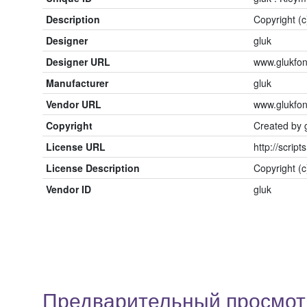
Description
Copyright (c
Designer
gluk
Designer URL
www.glukfon
Manufacturer
gluk
Vendor URL
www.glukfon
Copyright
Created by g
License URL
http://script
License Description
Copyright (c
Vendor ID
gluk
Предварительный просмотр