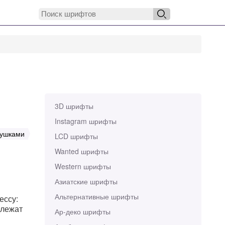
3D шрифты
Instagram шрифты
тушками
LCD шрифты
Wanted шрифты
Western шрифты
Азиатские шрифты
Альтернативные шрифты
ессу:
длежат
Ар-деко шрифты