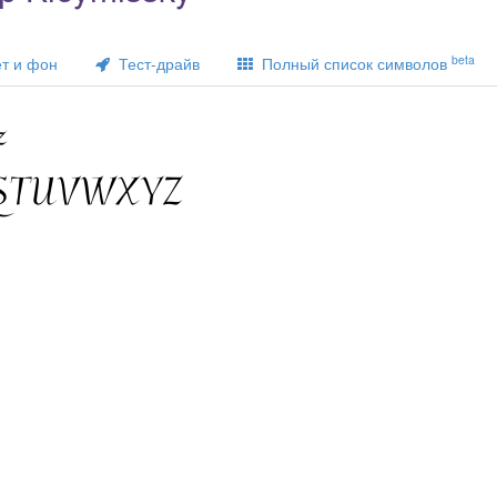
beta
т и фон
Тест-драйв
Полный список символов