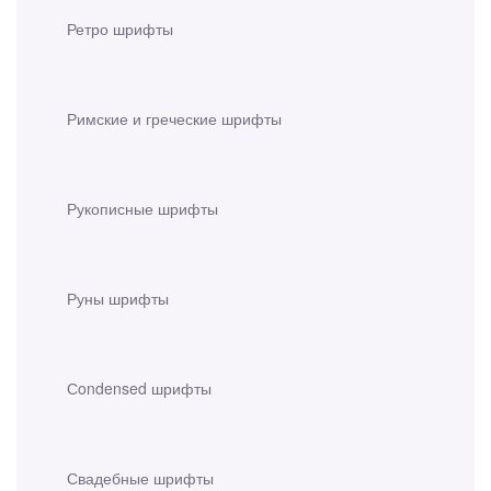
Ретро шрифты
Римские и греческие шрифты
Рукописные шрифты
Руны шрифты
Сondensed шрифты
Свадебные шрифты