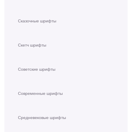
Сказочные шрифты
Скетч шрифты
Советские шрифты
Современные шрифты
Средневековые шрифты