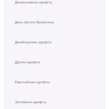
Декоративные шрифты
День святого Валентина
Дизайнерские шрифты
Другие шрифты
Европейские шрифты
Заглавные шрифты