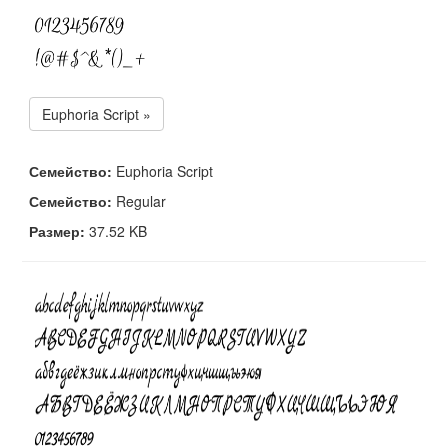
Euphoria Script »
Семейство:
Euphoria Script
Семейство:
Regular
Размер:
37.52 KB