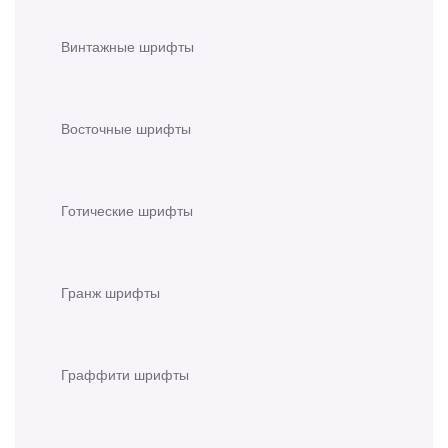
Винтажные шрифты
Восточные шрифты
Готические шрифты
Гранж шрифты
Граффити шрифты