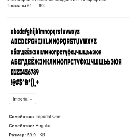
Показаны 61 — 80:
Imperial »
Семейство:
Imperial One
Семейство:
Regular
Размер:
59.91 KB