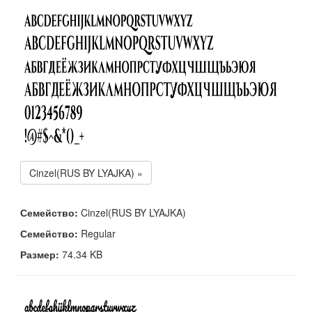
Cinzel(RUS BY LYAJKA) »
Семейство:
Cinzel(RUS BY LYAJKA)
Семейство:
Regular
Размер:
74.34 KB