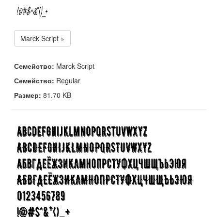
Marck Script »
Семейство:
Marck Script
Семейство:
Regular
Размер:
81.70 KB