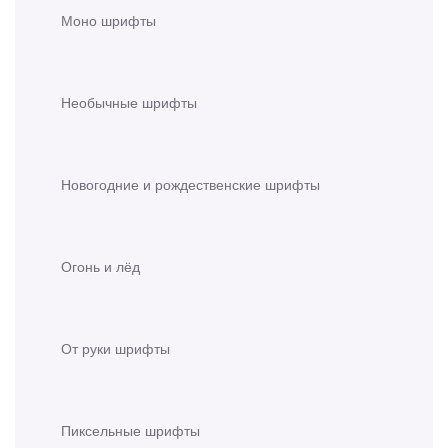
Моно шрифты
Необычные шрифты
Новогодние и рождественские шрифты
Огонь и лёд
От руки шрифты
Пиксельные шрифты