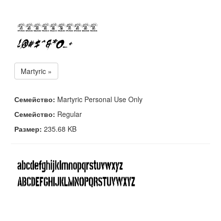
Martyric »
Семейство:
Martyric Personal Use Only
Семейство:
Regular
Размер:
235.68 KB