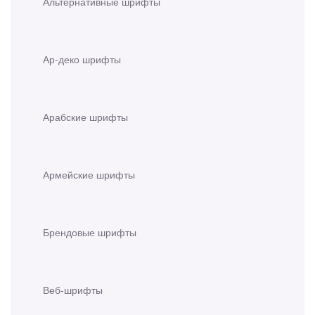
Альтернативные шрифты
Ар-деко шрифты
Арабские шрифты
Армейские шрифты
Брендовые шрифты
Веб-шрифты