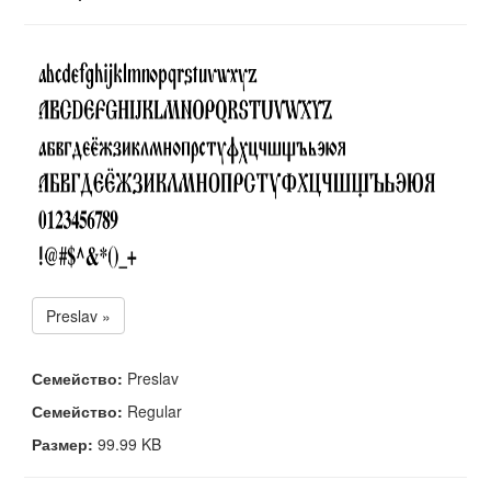
Preslav »
Семейство:
Preslav
Семейство:
Regular
Размер:
99.99 KB