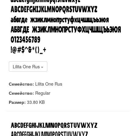
Lilita One Rus »
Семейство:
Lilita One Rus
Семейство:
Regular
Размер:
33.80 KB