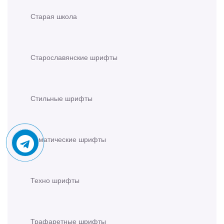
Старая школа
Старославянские шрифты
Стильные шрифты
Тематические шрифты
Техно шрифты
Трафаретные шрифты