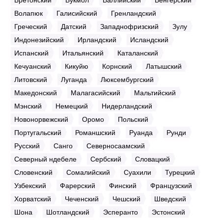
Волапюк
Галисийский
Гренландский
Греческий
Датский
Западнофризский
Зулу
Индонезийский
Ирландский
Исландский
Испанский
Итальянский
Каталанский
Кечуанский
Кикуйю
Корнский
Латышский
Литовский
Луганда
Люксембургский
Македонский
Малагасийский
Мальтийский
Мэнский
Немецкий
Нидерландский
Новонорвежский
Оромо
Польский
Португальский
Романшский
Руанда
Рунди
Русский
Санго
Северносаамский
Северный ндебеле
Сербский
Словацкий
Словенский
Сомалийский
Суахили
Турецкий
Узбекский
Фарерский
Финский
Французский
Хорватский
Чеченский
Чешский
Шведский
Шона
Шотландский
Эсперанто
Эстонский