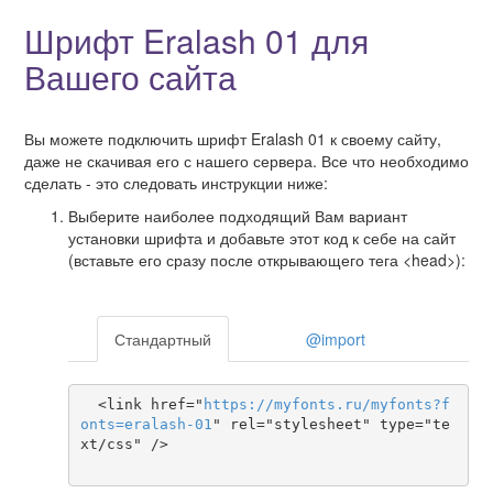
Шрифт Eralash 01 для
Вашего сайта
Вы можете подключить шрифт Eralash 01 к своему сайту,
даже не скачивая его с нашего сервера. Все что необходимо
сделать - это следовать инструкции ниже:
Выберите наиболее подходящий Вам вариант
установки шрифта и добавьте этот код к себе на сайт
(вставьте его сразу после открывающего тега <head>):
Стандартный
@import
  <link href="
https
://
myfonts
.
ru
/
myfonts
?
f
onts
=
eralash-01
" rel="stylesheet" type="te
xt/css" />
