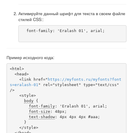
Активируйте данный шрифт для текста в своем файле
стилей CSS::
  font-family: 'Eralash 01', arial;

Пример исходного кода:
<html>

  <head>

    <link href="
https
://
myfonts
.
ru
/
myfonts
?
font
s
=
eralash-01
" rel="stylesheet" type="text/css" 
/>

    <style>

body
 {

font-family
: 'Eralash 01', arial;

font-size
: 48px;

text-shadow
: 4px 4px 4px #aaa;

      }

    </style>

  </head>
