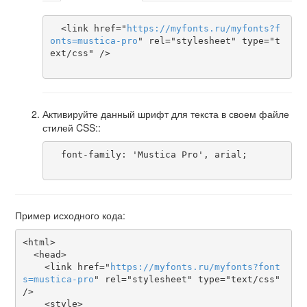
  <link href="
https
://
myfonts
.
ru
/
myfonts
?
f
onts
=
mustica-pro
" rel="stylesheet" type="t
ext/css" />

Активируйте данный шрифт для текста в своем файле
стилей CSS::
  font-family: 'Mustica Pro', arial;

Пример исходного кода:
<html>

  <head>

    <link href="
https
://
myfonts
.
ru
/
myfonts
?
font
s
=
mustica-pro
" rel="stylesheet" type="text/css" 
/>

    <style>
