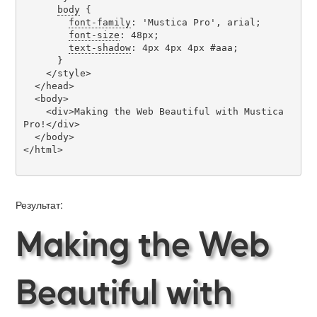
body
 {

font-family
: 'Mustica Pro', arial;

font-size
: 48px;

text-shadow
: 4px 4px 4px #aaa;

      }

    </style>

  </head>

  <body>

    <div>Making the Web Beautiful with Mustica 
Pro!</div>

  </body>

</html>

Результат:
Making the Web
Beautiful with