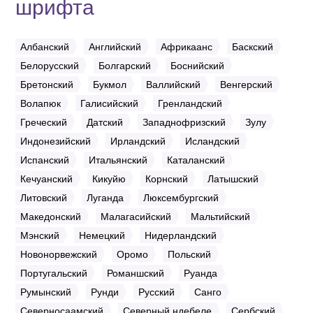
шрифта
Албанский
Английский
Африкаанс
Баскский
Белорусский
Болгарский
Боснийский
Бретонский
Букмол
Валлийский
Венгерский
Волапюк
Галисийский
Гренландский
Греческий
Датский
Западнофризский
Зулу
Индонезийский
Ирландский
Исландский
Испанский
Итальянский
Каталанский
Кечуанский
Кикуйю
Корнский
Латышский
Литовский
Луганда
Люксембургский
Македонский
Малагасийский
Мальтийский
Мэнский
Немецкий
Нидерландский
Новонорвежский
Оромо
Польский
Португальский
Романшский
Руанда
Румынский
Рунди
Русский
Санго
Северносаамский
Северный ндебеле
Сербский