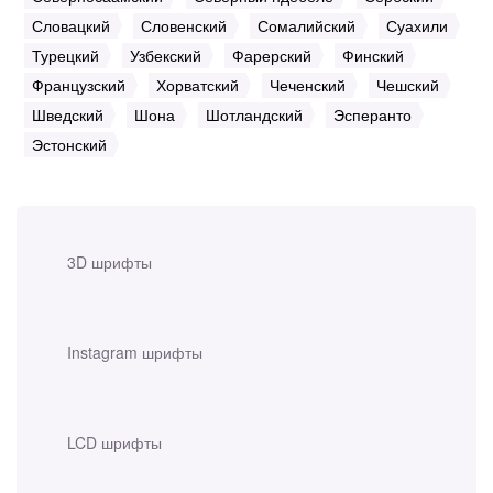
Словацкий
Словенский
Сомалийский
Суахили
Турецкий
Узбекский
Фарерский
Финский
Французский
Хорватский
Чеченский
Чешский
Шведский
Шона
Шотландский
Эсперанто
Эстонский
3D шрифты
Instagram шрифты
LCD шрифты