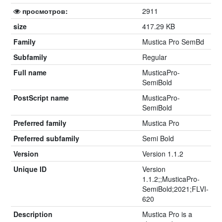
просмотров:
2911
size
417.29 KB
Family
Mustica Pro SemBd
Subfamily
Regular
Full name
MusticaPro-
SemiBold
PostScript name
MusticaPro-
SemiBold
Preferred family
Mustica Pro
Preferred subfamily
Semi Bold
Version
Version 1.1.2
Unique ID
Version
1.1.2;;MusticaPro-
SemiBold;2021;FLVI-
620
Description
Mustica Pro is a