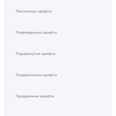
Пиксельные шрифты
Поврежденные шрифты
Подчеркнутые шрифты
Поцарапанные шрифты
Праздничные шрифты