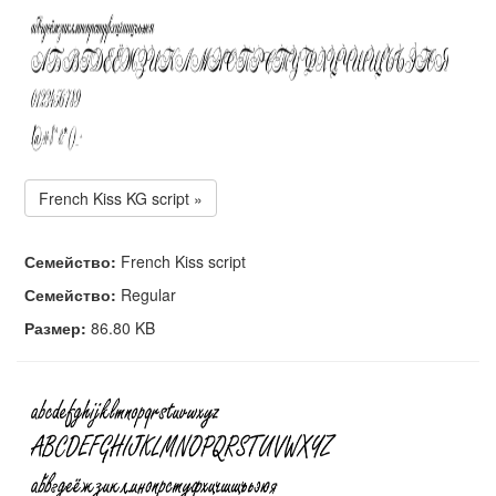
French Kiss KG script »
Семейство:
French Kiss script
Семейство:
Regular
Размер:
86.80 KB