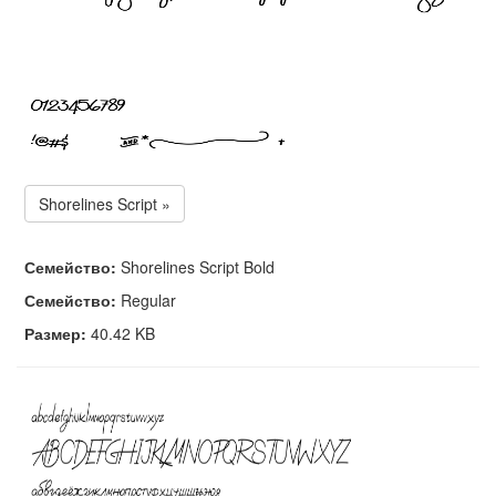
Shorelines Script »
Семейство:
Shorelines Script Bold
Семейство:
Regular
Размер:
40.42 KB