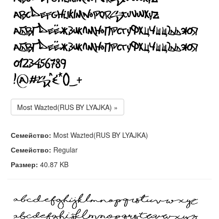
Most Wazted(RUS BY LYAJKA) »
Семейство:
Most Wazted(RUS BY LYAJKA)
Семейство:
Regular
Размер:
40.87 KB