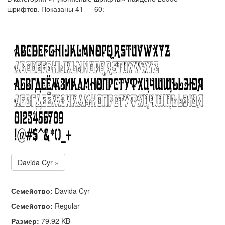
шрифтов. Показаны 41 — 60:
Davida Cyr »
Семейство:
Davida Cyr
Семейство:
Regular
Размер:
79.92 KB