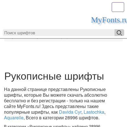
Toggl
MyFonts.r
MyFonts.ru
Рукописные шрифты
Рукописные шрифты
На данной странице представлены Рукописные
шрифты, которые Вы можете скачать абсолютно
бесплатно и без регистрации - только на нашем
сайте MyFonts.ru! Здесь представлены такие
популярные шрифты, как
Davida Cyr
,
Lastochka
,
Aquarelle
, Всего в категории 28996 шрифтов.
В категории «Рукописные шрифты» найдено 28996