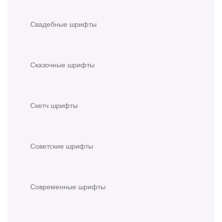
Свадебные шрифты
Сказочные шрифты
Скетч шрифты
Советские шрифты
Современные шрифты