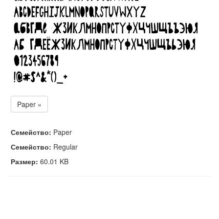
Paper »
Семейство:
Paper
Семейство:
Regular
Размер:
60.01 KB