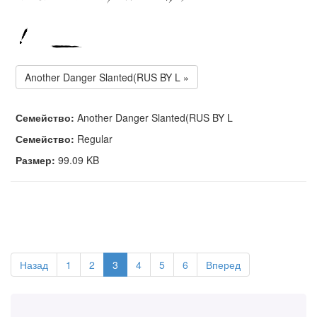
Another Danger Slanted(RUS BY L »
Семейство:
Another Danger Slanted(RUS BY L
Семейство:
Regular
Размер:
99.09 KB
Назад
1
2
3
4
5
6
Вперед