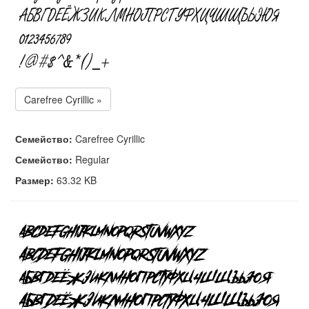
Carefree Cyrillic »
Семейство:
Carefree Cyrillic
Семейство:
Regular
Размер:
63.32 KB