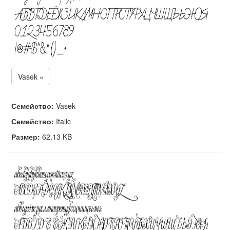
Vasek »
Семейство:
Vasek
Семейство:
Italic
Размер:
62.13 KB