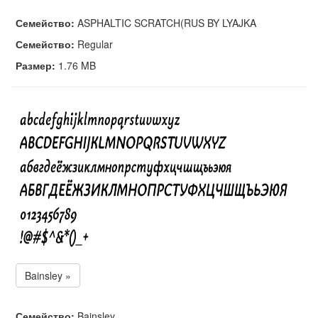
Семейство:
ASPHALTIC SCRATCH(RUS BY LYAJKA
Семейство:
Regular
Размер:
1.76 MB
Bainsley »
Семейство:
Bainsley