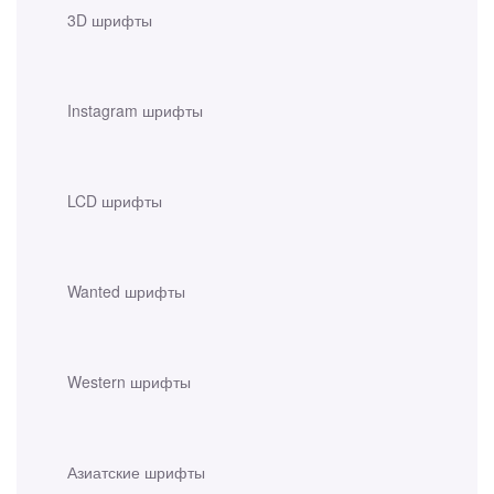
3D шрифты
Instagram шрифты
LCD шрифты
Wanted шрифты
Western шрифты
Азиатские шрифты