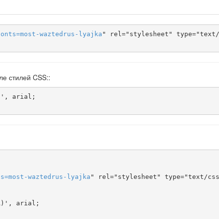
fonts
=
most-waztedrus-lyajka
" rel="stylesheet" type="text/
ле стилей CSS::
ts
=
most-waztedrus-lyajka
" rel="stylesheet" type="text/css
)', arial;
