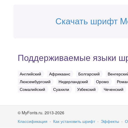
Скачать шрифт M
Поддерживаемые языки ш
Английский
Африкаанс
Болгарский
Венгерски
Люксембургский
Нидерландский
Оромо
Рома
Сомалийский
Суахили
Узбекский
Чеченский
© MyFonts.ru. 2013-2026
Классификация
·
Как установить шрифт
·
Эффекты
·
О