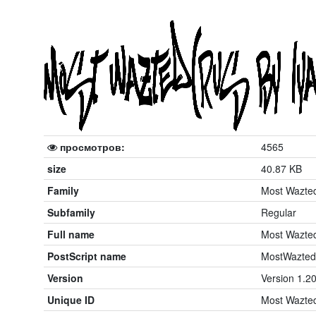
просмотров:
4565
size
40.87 KB
Family
Most Wazte
Subfamily
Regular
Full name
Most Wazte
PostScript name
MostWazte
Version
Version 1.20
Unique ID
Most Wazte