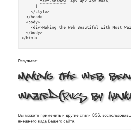
text-shadow
: 4px 4px 4px #aaa;

      }

    </style>

  </head>

  <body>

    <div>Making the Web Beautiful with Most Wazted(RUS BY LYAJKA)!</div>

  </body>

</html>

Результат:
Making the Web Beau
Wazted(RUS BY LYAJKA
Вы можете применить и другие стили CSS, воспользова
внешнего вида Вашего сайта.