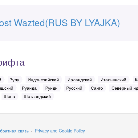
ost Wazted(RUS BY LYAJKA)
рифта
й
Зулу
Индонезийский
Ирландский
Итальянский
К
ншский
Руанда
Рунди
Русский
Санго
Северный н
Шона
Шотландский
братная связь
·
Privacy and Cookie Policy