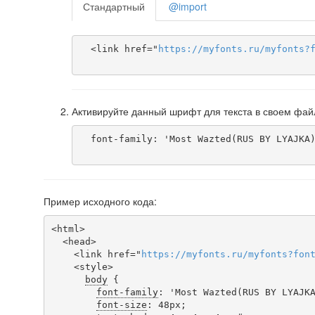
Стандартный
@import
  <link href="
https
://
myfonts
.
ru
/
myfonts
?
Активируйте данный шрифт для текста в своем фай
  font-family: 'Most Wazted(RUS BY LYAJKA)', arial;

Пример исходного кода:
<html>

  <head>

    <link href="
https
://
myfonts
.
ru
/
myfonts
?
fon
    <style>

body
 {

font-family
: 'Most Wazted(RUS BY LYAJKA
font-size
: 48px;
