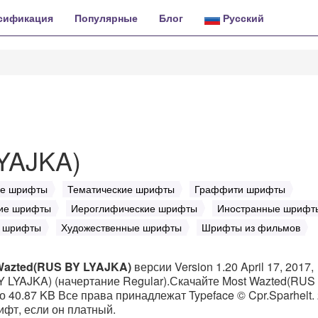
сификация
Популярные
Блог
Русский
YAJKA)
ые шрифты
Тематические шрифты
Граффити шрифты
ие шрифты
Иероглифические шрифты
Иностранные шрифт
о шрифты
Художественные шрифты
Шрифты из фильмов
Wazted(RUS BY LYAJKA)
версии Version 1.20 April 17, 2017,
Y LYAJKA) (начертание Regular).Скачайте Most Wazted(RUS
о 40.87 KB Все права принадлежат Typeface © Cpr.Sparhelt.
рифт, если он платный.