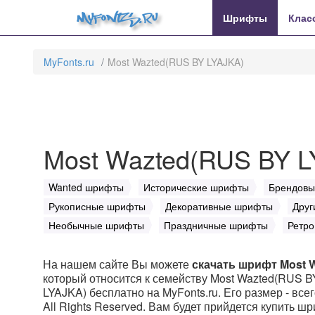
MyFonts.ru
Шрифты
Клас
MyFonts.ru
Most Wazted(RUS BY LYAJKA)
Most Wazted(RUS BY L
Wanted шрифты
Исторические шрифты
Брендов
Рукописные шрифты
Декоративные шрифты
Друг
Необычные шрифты
Праздничные шрифты
Ретр
На нашем сайте Вы можете
скачать шрифт Most 
который относится к семейству Most Wazted(RUS B
LYAJKA) бесплатно на MyFonts.ru. Его размер - всег
All Rights Reserved. Вам будет прийдется купить ш