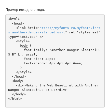
Пример исходного кода:
<html>

  <head>

    <link href="
https
://
myfonts
.
ru
/
myfonts
?
font
s
=
another-danger-slantedrus-l
" rel="stylesheet" 
type="text/css" />

    <style>

body
 {

font-family
: 'Another Danger Slanted(RU
S BY L', arial;

font-size
: 48px;

text-shadow
: 4px 4px 4px #aaa;

      }

    </style>

  </head>

  <body>

    <div>Making the Web Beautiful with Another 
Danger Slanted(RUS BY L!</div>

  </body>

</html>
