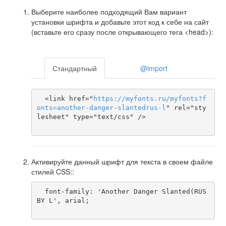
Выберите наиболее подходящий Вам вариант
установки шрифта и добавьте этот код к себе на сайт
(вставьте его сразу после открывающего тега <head>):
Стандартный
@import
  <link href="
https
://
myfonts
.
ru
/
myfonts
?
f
onts
=
another-danger-slantedrus-l
" rel="sty
lesheet" type="text/css" />

Активируйте данный шрифт для текста в своем файле
стилей CSS::
  font-family: 'Another Danger Slanted(RUS 
BY L', arial;
