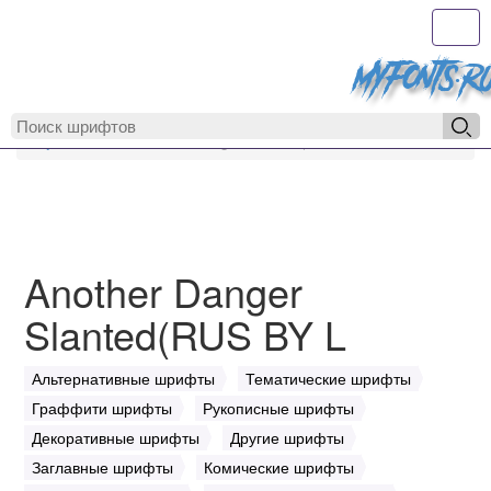
Toggl
MyFonts.r
MyFonts.ru
Another Danger Slanted(RUS BY L
Another Danger
Slanted(RUS BY L
Альтернативные шрифты
Тематические шрифты
Граффити шрифты
Рукописные шрифты
Декоративные шрифты
Другие шрифты
Заглавные шрифты
Комические шрифты