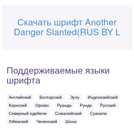
Скачать шрифт Another
Danger Slanted(RUS BY L
Поддерживаемые языки
шрифта
Английский
Болгарский
Зулу
Индонезийский
Корнский
Оромо
Руанда
Рунди
Русский
Северный ндебеле
Сомалийский
Суахили
Узбекский
Чеченский
Шона