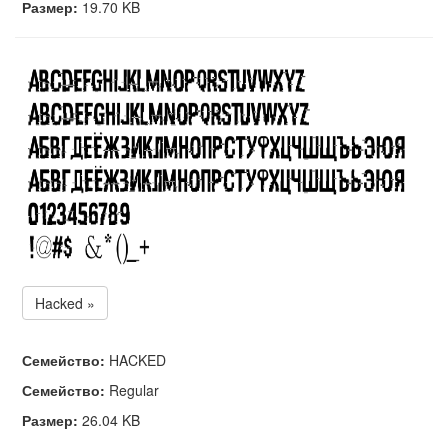
Размер:
19.70 KB
Hacked »
Семейство:
HACKED
Семейство:
Regular
Размер:
26.04 KB