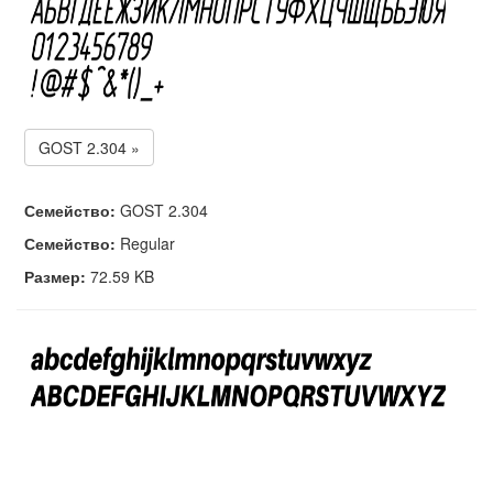
GOST 2.304 »
Семейство:
GOST 2.304
Семейство:
Regular
Размер:
72.59 KB