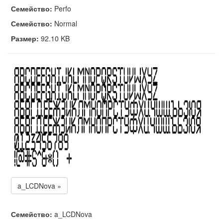
Семейство:
Perfo
Семейство:
Normal
Размер:
92.10 KB
a_LCDNova »
Семейство:
a_LCDNova