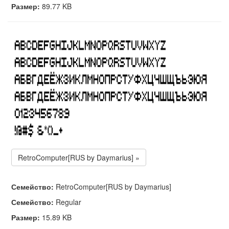
Размер:
89.77 KB
RetroComputer[RUS by Daymarius] »
Семейство:
RetroComputer[RUS by Daymarius]
Семейство:
Regular
Размер:
15.89 KB