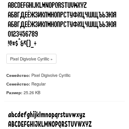
Pixel Digivolve Cyrillic »
Семейство:
Pixel Digivolve Cyrillic
Семейство:
Regular
Размер:
25.26 KB