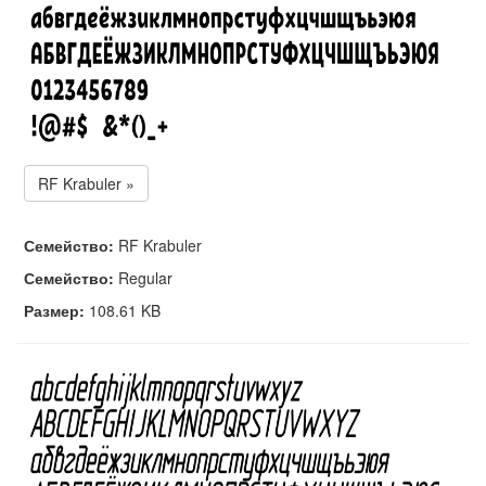
RF Krabuler »
Семейство:
RF Krabuler
Семейство:
Regular
Размер:
108.61 KB