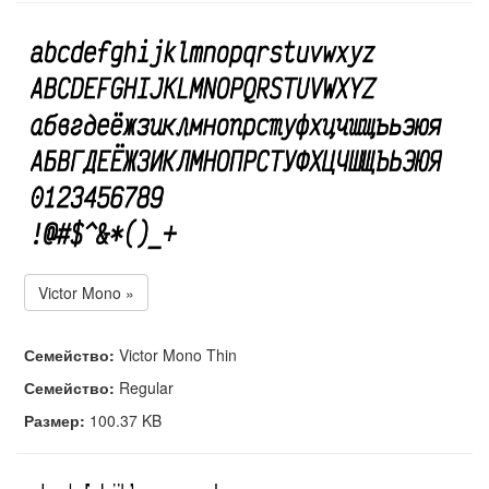
Victor Mono »
Семейство:
Victor Mono Thin
Семейство:
Regular
Размер:
100.37 KB