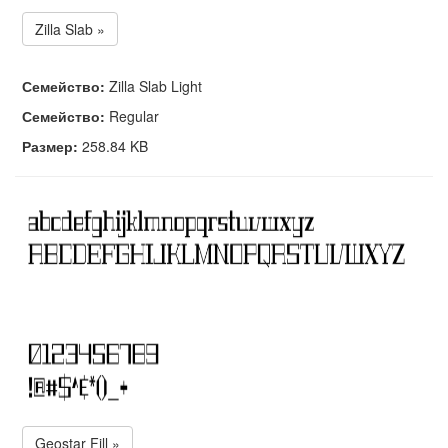
Zilla Slab »
Семейство:
Zilla Slab Light
Семейство:
Regular
Размер:
258.84 KB
Geostar Fill »