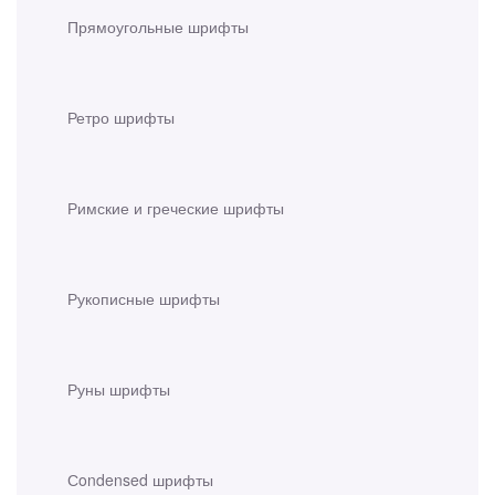
Прямоугольные шрифты
Ретро шрифты
Римские и греческие шрифты
Рукописные шрифты
Руны шрифты
Сondensed шрифты