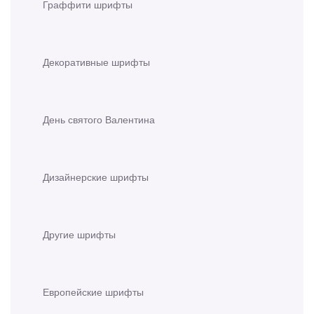
Граффити шрифты
Декоративные шрифты
День святого Валентина
Дизайнерские шрифты
Другие шрифты
Европейские шрифты