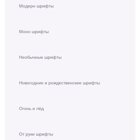
Модерн шрифты
Моно шрифты
Необычные шрифты
Новогодние и рождественские шрифты
Огонь и лёд
От руки шрифты