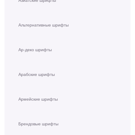
Альтернативные шрифты
Ар-деко шрифты
Арабские шрифты
Армейские шрифты
Брендовые шрифты