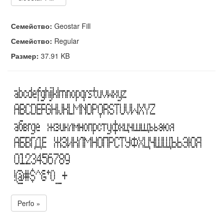
Семейство:
Geostar Fill
Семейство:
Regular
Размер:
37.91 KB
Perfo »