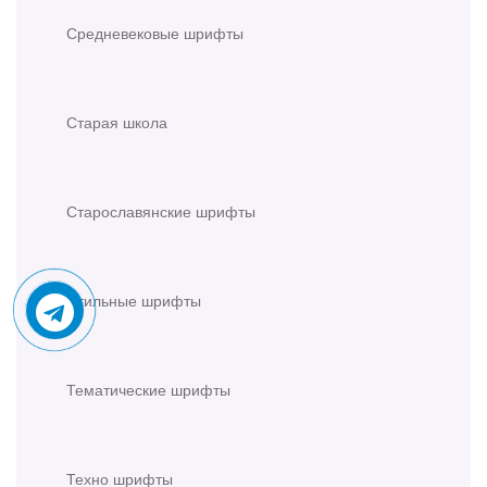
Средневековые шрифты
Старая школа
Старославянские шрифты
Стильные шрифты
Тематические шрифты
Техно шрифты