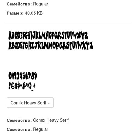
Семейство:
Regular
Размер:
40.05 KB
Comix Heavy Serif »
Семейство:
Comix Heavy Serif
Семейство:
Regular