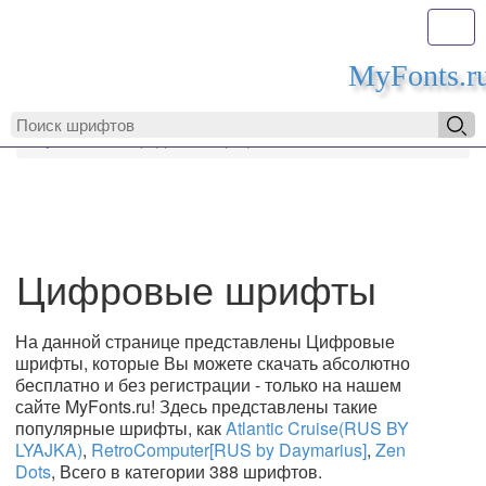
Toggl
MyFonts.r
MyFonts.ru
Цифровые шрифты
Цифровые шрифты
На данной странице представлены Цифровые
шрифты, которые Вы можете скачать абсолютно
бесплатно и без регистрации - только на нашем
сайте MyFonts.ru! Здесь представлены такие
популярные шрифты, как
Atlantic Cruise(RUS BY
LYAJKA)
,
RetroComputer[RUS by Daymarius]
,
Zen
Dots
, Всего в категории 388 шрифтов.