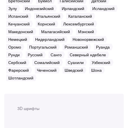
Бретонский
Букмол
Галисийский
Датский
Зулу
Индонезийский
Ирландский
Исландский
Испанский
Итальянский
Каталанский
Кечуанский
Корнский
Люксембургский
Македонский
Малагасийский
Мэнский
Немецкий
Нидерландский
Новонорвежский
Оромо
Португальский
Романшский
Руанда
Рунди
Русский
Санго
Северный ндебеле
Сербский
Сомалийский
Суахили
Узбекский
Фарерский
Чеченский
Шведский
Шона
Шотландский
3D шрифты