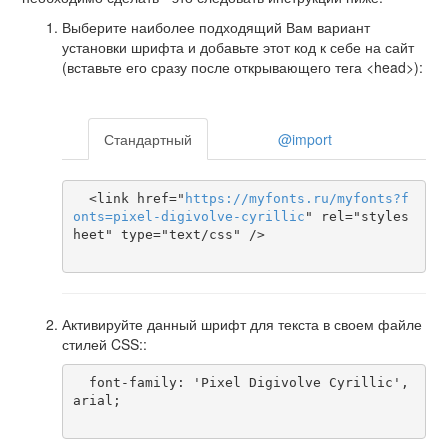
Выберите наиболее подходящий Вам вариант
установки шрифта и добавьте этот код к себе на сайт
(вставьте его сразу после открывающего тега <head>):
Стандартный
@import
  <link href="
https
://
myfonts
.
ru
/
myfonts
?
f
onts
=
pixel-digivolve-cyrillic
" rel="styles
heet" type="text/css" />

Активируйте данный шрифт для текста в своем файле
стилей CSS::
  font-family: 'Pixel Digivolve Cyrillic', 
arial;
