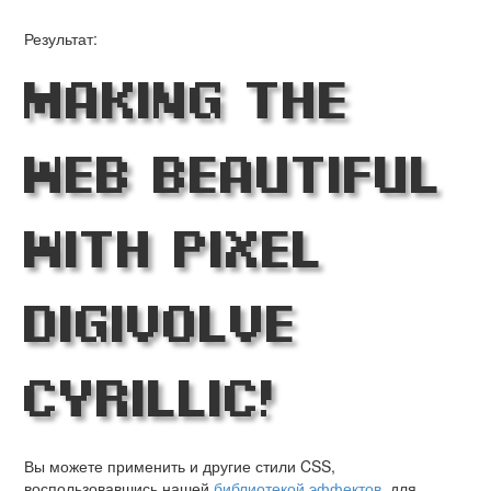
Результат:
Making the
Web Beautiful
with Pixel
Digivolve
Cyrillic!
Вы можете применить и другие стили CSS,
воспользовавшись нашей
библиотекой эффектов
, для