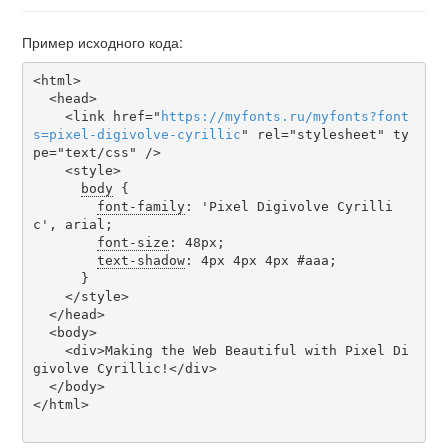
Пример исходного кода:
<html>

  <head>

    <link href="
https
://
myfonts
.
ru
/
myfonts
?
font
s
=
pixel-digivolve-cyrillic
" rel="stylesheet" ty
pe="text/css" />

    <style>

body
 {

font-family
: 'Pixel Digivolve Cyrilli
c', arial;

font-size
: 48px;

text-shadow
: 4px 4px 4px #aaa;

      }

    </style>

  </head>

  <body>

    <div>Making the Web Beautiful with Pixel Di
givolve Cyrillic!</div>

  </body>

</html>
