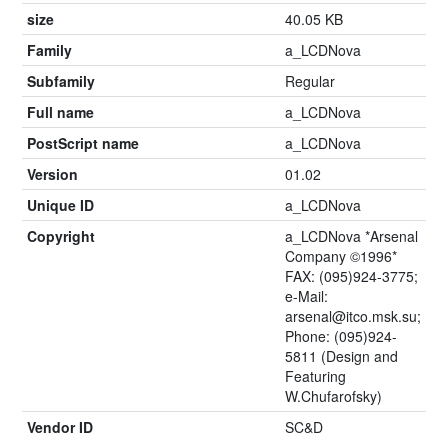
size
40.05 KB
Family
a_LCDNova
Subfamily
Regular
Full name
a_LCDNova
PostScript name
a_LCDNova
Version
01.02
Unique ID
a_LCDNova
Copyright
a_LCDNova *Arsenal
Company ©1996*
FAX: (095)924-3775;
e-Mail:
arsenal@itco.msk.su;
Phone: (095)924-
5811 (Design and
Featuring
W.Chufarofsky)
Vendor ID
SC&D