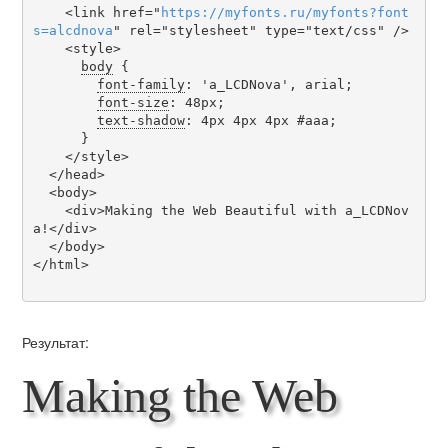
    <link href="
https
://
myfonts
.
ru
/
myfonts
?
font
s
=
alcdnova
" rel="stylesheet" type="text/css" />

    <style>

body
 {

font-family
: 'a_LCDNova', arial;

font-size
: 48px;

text-shadow
: 4px 4px 4px #aaa;

      }

    </style>

  </head>

  <body>

    <div>Making the Web Beautiful with a_LCDNov
a!</div>

  </body>

</html>

Результат:
Making the Web