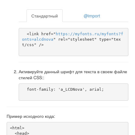
Стандартный
@import
  <link href="
https
://
myfonts
.
ru
/
myfonts
?
f
onts
=
alcdnova
" rel="stylesheet" type="tex
t/css" />

Активируйте данный шрифт для текста в своем файле
стилей CSS::
  font-family: 'a_LCDNova', arial;

Пример исходного кода:
<html>

  <head>
