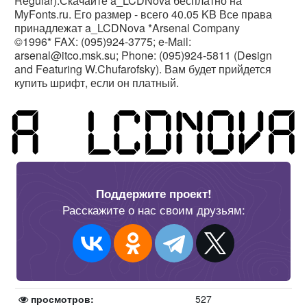
Regular).Скачайте a_LCDNova бесплатно на
MyFonts.ru. Его размер - всего 40.05 KB Все права
принадлежат a_LCDNova *Arsenal Company
©1996* FAX: (095)924-3775; e-Mail:
arsenal@itco.msk.su; Phone: (095)924-5811 (Design
and Featuring W.Chufarofsky). Вам будет прийдется
купить шрифт, если он платный.
Поддержите проект!
Расскажите о нас своим друзьям:
просмотров:
527