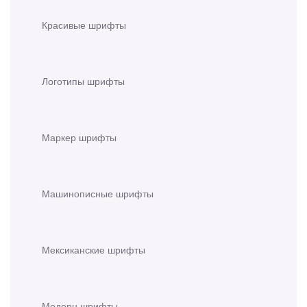
Красивые шрифты
Логотипы шрифты
Маркер шрифты
Машинописные шрифты
Мексиканские шрифты
Модерн шрифты