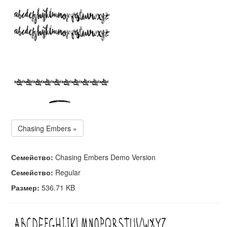
Chasing Embers »
Семейство:
Chasing Embers Demo Version
Семейство:
Regular
Размер:
536.71 KB