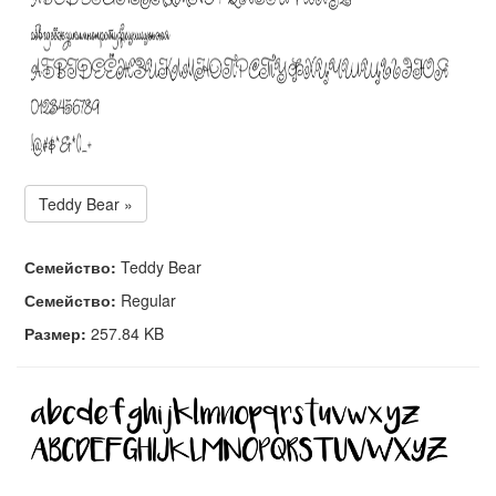
Teddy Bear »
Семейство:
Teddy Bear
Семейство:
Regular
Размер:
257.84 KB