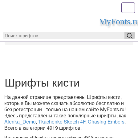
Toggl
MyFonts.r
MyFonts.ru
Шрифты кисти
Шрифты кисти
На данной странице представлены Шрифты кисти,
которые Вы можете скачать абсолютно бесплатно и
без регистрации - только на нашем сайте MyFonts.ru!
Здесь представлены такие популярные шрифты, как
Alenka_Demo
,
Tkachenko Sketch 4F
,
Chasing Embers
,
Всего в категории 4919 шрифтов.
В категории «Шрифты кисти» найдено 4919 шрифтов.