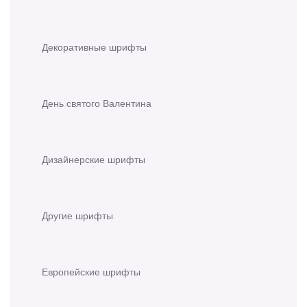
Декоративные шрифты
День святого Валентина
Дизайнерские шрифты
Другие шрифты
Европейские шрифты