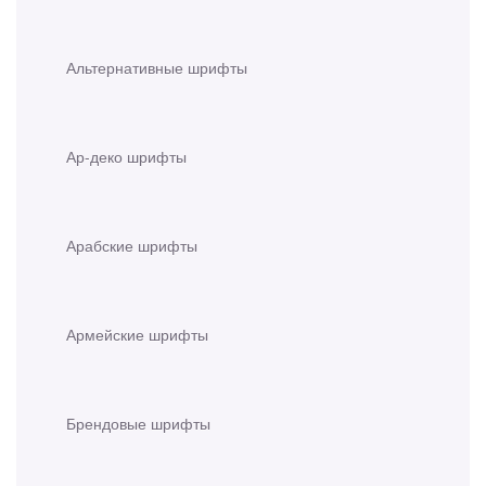
Альтернативные шрифты
Ар-деко шрифты
Арабские шрифты
Армейские шрифты
Брендовые шрифты