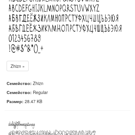
Zhizn »
Семейство:
Zhizn
Семейство:
Regular
Размер:
28.47 KB