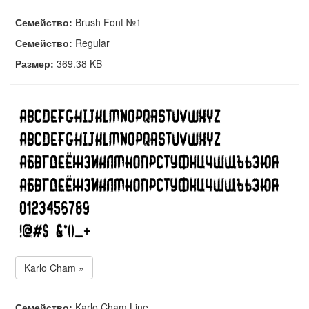
Семейство:
Brush Font №1
Семейство:
Regular
Размер:
369.38 KB
Karlo Cham »
Семейство:
Karlo Cham Line