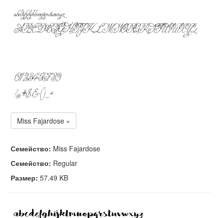
Miss Fajardose »
Семейство:
Miss Fajardose
Семейство:
Regular
Размер:
57.49 KB