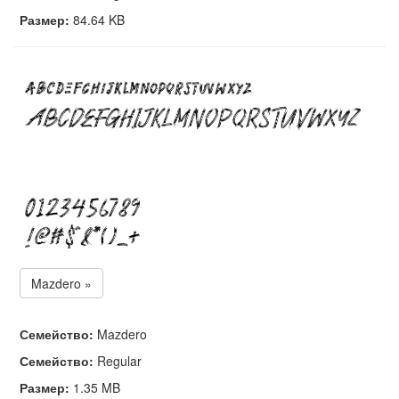
Размер:
84.64 KB
Mazdero »
Семейство:
Mazdero
Семейство:
Regular
Размер:
1.35 MB