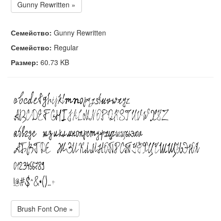
Gunny Rewritten »
Семейство:
Gunny Rewritten
Семейство:
Regular
Размер:
60.73 KB
Brush Font One »