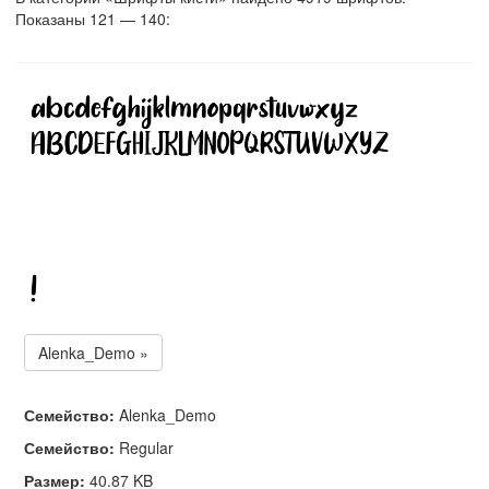
Показаны 121 — 140:
Alenka_Demo »
Семейство:
Alenka_Demo
Семейство:
Regular
Размер:
40.87 KB