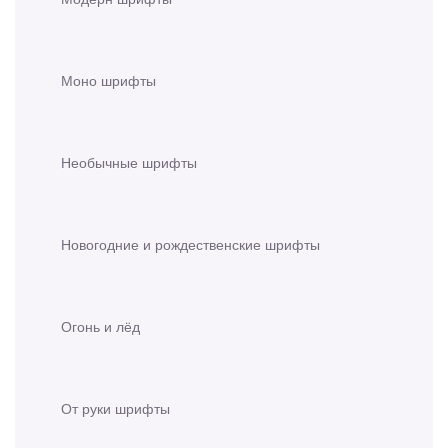
Моно шрифты
Необычные шрифты
Новогодние и рождественские шрифты
Огонь и лёд
От руки шрифты