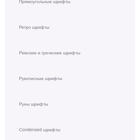
Прямоугольные шрифты
Ретро шрифты
Римские и греческие шрифты
Рукописные шрифты
Руны шрифты
Сondensed шрифты