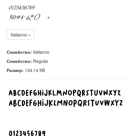
Italianno »
Семейство:
Italianno
Семейство:
Regular
Размер:
134.14 KB