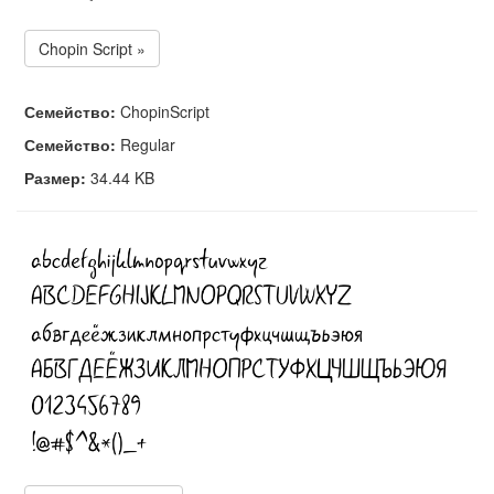
Chopin Script »
Семейство:
ChopinScript
Семейство:
Regular
Размер:
34.44 KB