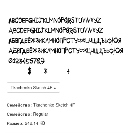
Tkachenko Sketch 4F »
Семейство:
Tkachenko Sketch 4F
Семейство:
Regular
Размер:
242.14 KB