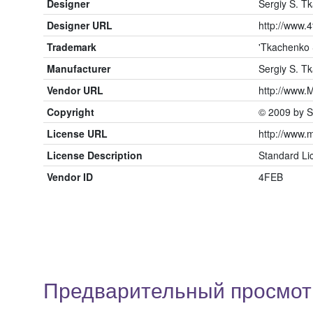
Designer
Sergiy S. T
Designer URL
http://www.4
Trademark
'Tkachenko 
Manufacturer
Sergiy S. T
Vendor URL
http://www.
Copyright
© 2009 by S
License URL
http://www.
License Description
Standard L
Vendor ID
4FEB
Предварительный просмотр