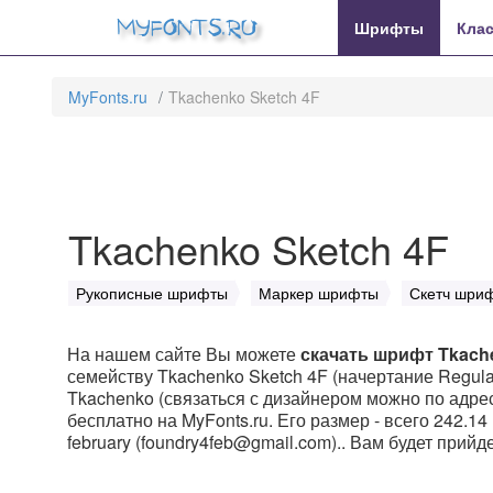
MyFonts.ru
Шрифты
Кла
MyFonts.ru
Tkachenko Sketch 4F
Tkachenko Sketch 4F
Рукописные шрифты
Маркер шрифты
Скетч шри
На нашем сайте Вы можете
скачать шрифт Tkach
семейству Tkachenko Sketch 4F (начертание Regular
Tkachenko (связаться с дизайнером можно по адрессу
бесплатно на MyFonts.ru. Его размер - всего 242.14
february (foundry4feb@gmail.com).. Вам будет прийд