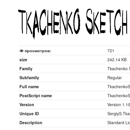
просмотров:
721
size
242.14 KB
Family
Tkachenko 
Subfamily
Regular
Full name
TkachenkoS
PostScript name
TkachenkoS
Version
Version 1.1
Unique ID
SergiyS.Tka
Description
Standard L