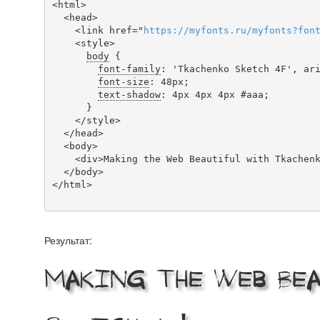
<html>

  <head>

    <link href="
https
://
myfonts
.
ru
/
myfonts
?
fon
    <style>

body
 {

font-family
: 'Tkachenko Sketch 4F', ari
font-size
: 48px;

text-shadow
: 4px 4px 4px #aaa;

      }

    </style>

  </head>

  <body>

    <div>Making the Web Beautiful with Tkachenko Sketch 4F!</div>

  </body>

</html>

Результат:
Making the Web Be