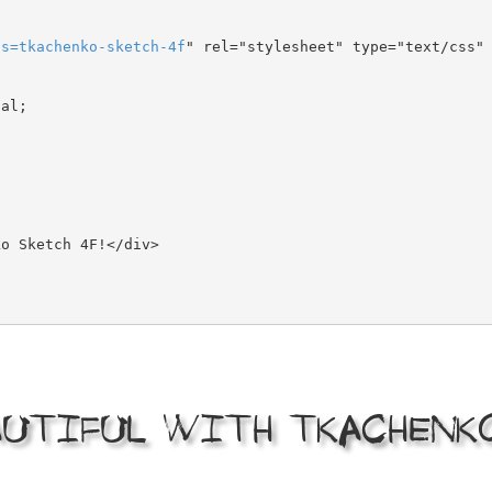
ts
=
tkachenko-sketch-4f
" rel="stylesheet" type="text/css" 
al;

autiful with Tkachenk