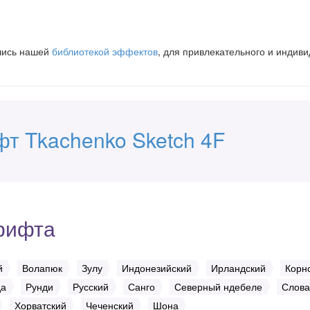
вшись нашей
библиотекой эффектов
, для привлекательного и индив
т Tkachenko Sketch 4F
рифта
й
Волапюк
Зулу
Индонезийский
Ирландский
Корн
да
Рунди
Русский
Санго
Северный ндебеле
Слова
Хорватский
Чеченский
Шона