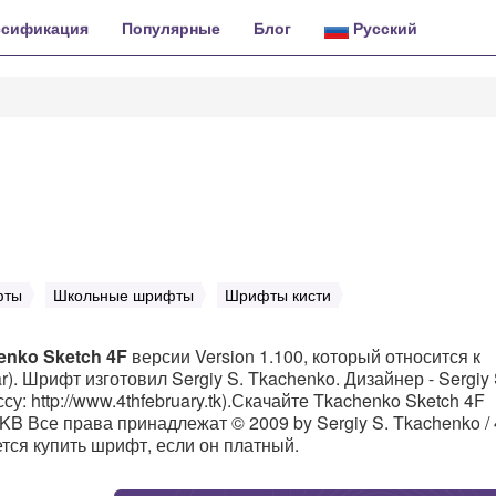
ссификация
Популярные
Блог
Русский
фты
Школьные шрифты
Шрифты кисти
enko Sketch 4F
версии Version 1.100, который относится к
). Шрифт изготовил Sergiy S. Tkachenko. Дизайнер - Sergiy 
: http://www.4thfebruary.tk).Скачайте Tkachenko Sketch 4F
 KB Все права принадлежат © 2009 by Sergiy S. Tkachenko / 
ется купить шрифт, если он платный.