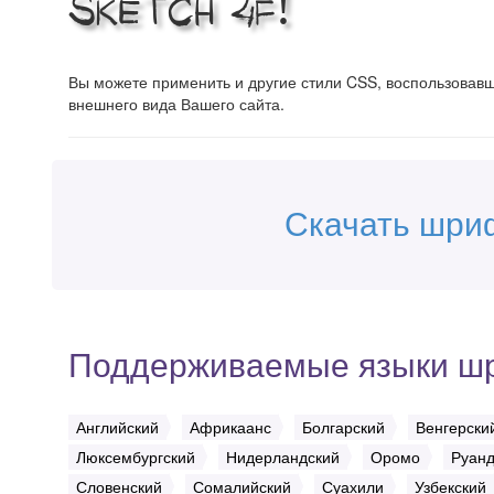
Sketch 4F!
Вы можете применить и другие стили CSS, воспользова
внешнего вида Вашего сайта.
Скачать шриф
Поддерживаемые языки ш
Английский
Африкаанс
Болгарский
Венгерски
Люксембургский
Нидерландский
Оромо
Руан
Словенский
Сомалийский
Суахили
Узбекский