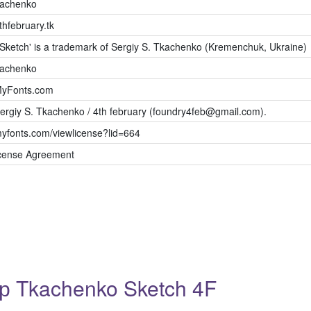
kachenko
thfebruary.tk
Sketch' is a trademark of Sergiy S. Tkachenko (Kremenchuk, Ukraine)
kachenko
MyFonts.com
ergiy S. Tkachenko / 4th february (foundry4feb@gmail.com).
myfonts.com/viewlicense?lid=664
icense Agreement
 Tkachenko Sketch 4F