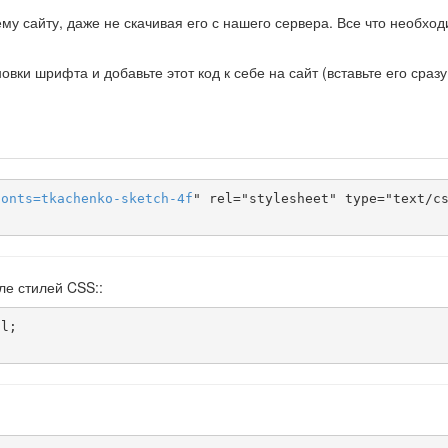
у сайту, даже не скачивая его с нашего сервера. Все что необхо
ки шрифта и добавьте этот код к себе на сайт (вставьте его сразу
fonts
=
tkachenko-sketch-4f
" rel="stylesheet" type="text/cs
ле стилей CSS::