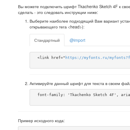
Вы можете подключить шрифт Tkachenko Sketch 4F к своем
сделать - это следовать инструкции ниже:
Выберите наиболее подходящий Вам вариант установ
открывающего тега <head>):
Стандартный
@import
  <link href="
https
://
myfonts
.
ru
/
myfonts
?
Активируйте данный шрифт для текста в своем фай
  font-family: 'Tkachenko Sketch 4F', arial;

Пример исходного кода: