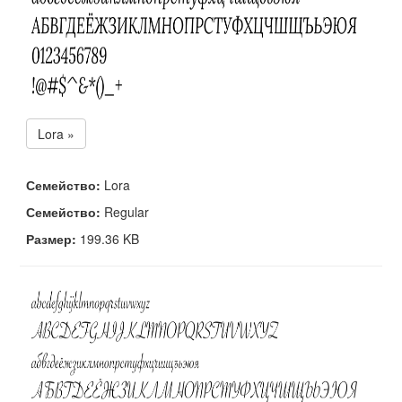
Lora »
Семейство:
Lora
Семейство:
Regular
Размер:
199.36 KB