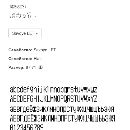
Savoye LET »
Семейство:
Savoye LET
Семейство:
Plain
Размер:
87.71 KB