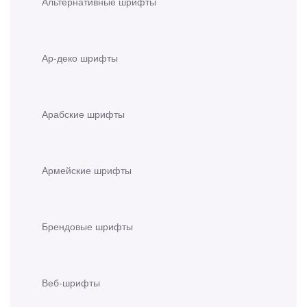
Альтернативные шрифты
Ар-деко шрифты
Арабские шрифты
Армейские шрифты
Брендовые шрифты
Веб-шрифты