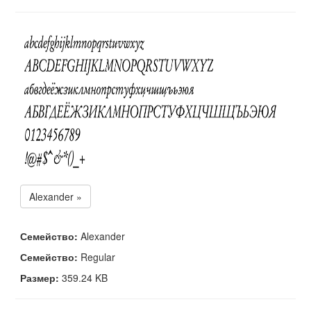
Alexander »
Семейство:
Alexander
Семейство:
Regular
Размер:
359.24 KB