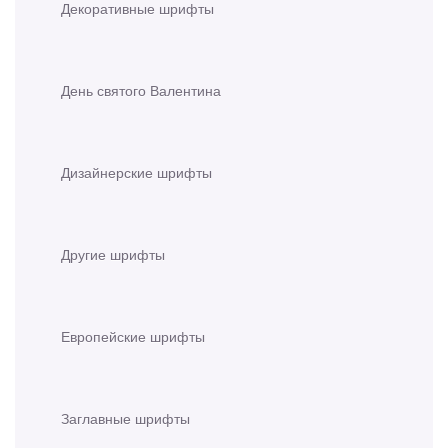
Декоративные шрифты
День святого Валентина
Дизайнерские шрифты
Другие шрифты
Европейские шрифты
Заглавные шрифты