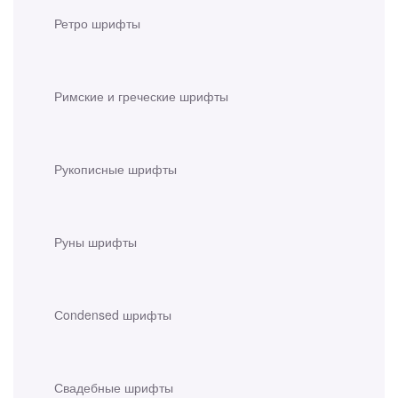
Ретро шрифты
Римские и греческие шрифты
Рукописные шрифты
Руны шрифты
Сondensed шрифты
Свадебные шрифты