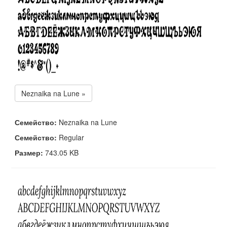
Neznaika na Lune »
Семейство:
Neznaika na Lune
Семейство:
Regular
Размер:
743.05 KB