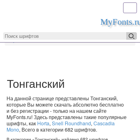
Toggl
MyFonts.r
MyFonts.ru
Тонганский
Тонганский
На данной странице представлены Тонганский,
которые Вы можете скачать абсолютно бесплатно
и без регистрации - только на нашем сайте
MyFonts.ru! Здесь представлены такие популярные
шрифты, как
Horta
,
Snell Roundhand
,
Cascadia
Mono
, Всего в категории 682 шрифтов.
В категории «Тонганский» найдено 682 шрифтов.