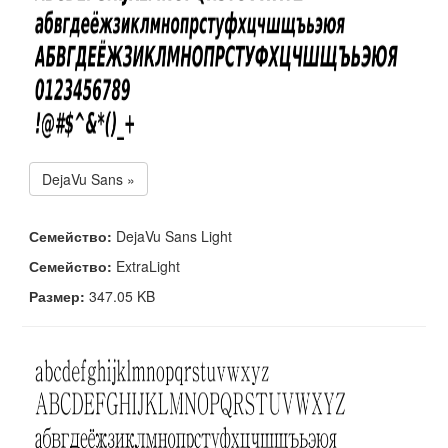
DejaVu Sans »
Семейство:
DejaVu Sans Light
Семейство:
ExtraLight
Размер:
347.05 KB