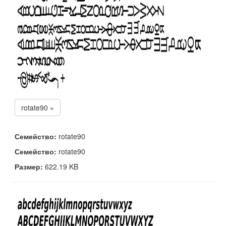
rotate90 »
Семейство:
rotate90
Семейство:
rotate90
Размер:
622.19 KB