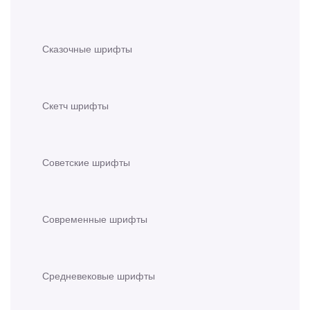
Сказочные шрифты
Скетч шрифты
Советские шрифты
Современные шрифты
Средневековые шрифты