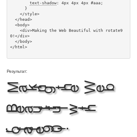
text-shadow
: 4px 4px 4px #aaa;

      }

    </style>

  </head>

  <body>

    <div>Making the Web Beautiful with rotate9
0!</div>

  </body>

</html>

Результат:
Making the Web
Beautiful with
rotate90!