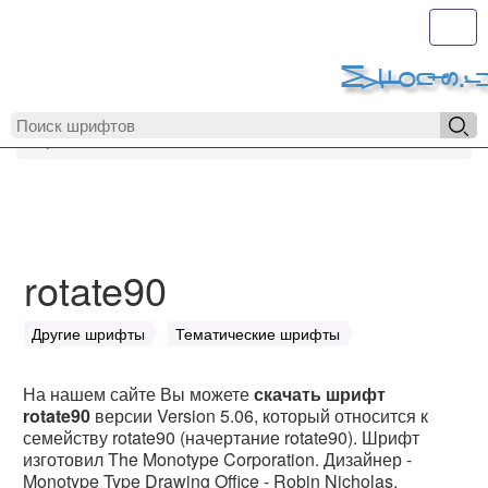
Toggl
MyFonts.r
MyFonts.ru
rotate90
rotate90
Другие шрифты
Тематические шрифты
На нашем сайте Вы можете
скачать шрифт
rotate90
версии Version 5.06, который относится к
семейству rotate90 (начертание rotate90). Шрифт
изготовил The Monotype Corporation. Дизайнер -
Monotype Type Drawing Office - Robin Nicholas,