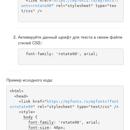
  <link href="
https
://
myfonts
.
ru
/
myfonts
?
f
onts
=
rotate90
" rel="stylesheet" type="tex
t/css" />

Активируйте данный шрифт для текста в своем файле
стилей CSS::
  font-family: 'rotate90', arial;

Пример исходного кода:
<html>

  <head>

    <link href="
https
://
myfonts
.
ru
/
myfonts
?
font
s
=
rotate90
" rel="stylesheet" type="text/css" />

    <style>

body
 {

font-family
: 'rotate90', arial;

font-size
: 48px;
