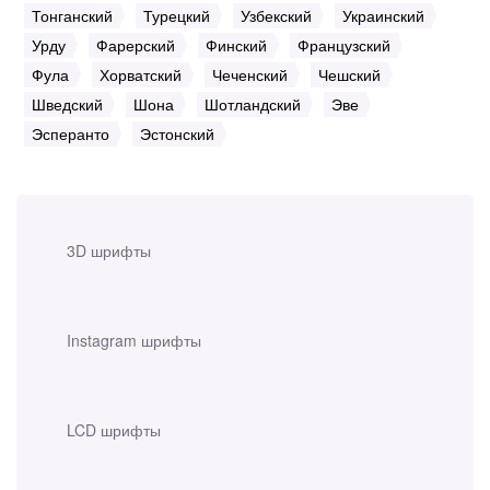
Тонганский
Турецкий
Узбекский
Украинский
Урду
Фарерский
Финский
Французский
Фула
Хорватский
Чеченский
Чешский
Шведский
Шона
Шотландский
Эве
Эсперанто
Эстонский
3D шрифты
Instagram шрифты
LCD шрифты