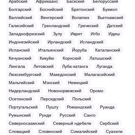
Арабский
Африкаанс
Баскский
Белорусский
Болгарский
Боснийский
Бретонский
Букмол
Валлийский
Венгерский
Волапюк
Вьетнамский
Галисийский
Гренландский
Греческий
Датский
Западнофризский
Зулу
Иврит
Игбо
Идиш
Индонезийский
Ирландский
Исландский
Испанский
Итальянский
Йоруба
Каталанский
Кечуанский
Кикуйю
Корнский
Латышский
Лингала
Литовский
Луба-катанга
Луганда
Люксембургский
Македонский
Малагасийский
Мальтийский
Мэнский
Немецкий
Нидерландский
Новонорвежский
Оромо
Осетинский
Персидский
Польский
Португальский
Пушту
Романшский
Руанда
Румынский
Рунди
Русский
Санго
Северносаамский
Северный ндебеле
Сербский
Словацкий
Словенский
Сомалийский
Суахили