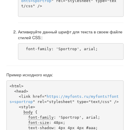
onts
=
sportrop
" rel="stylesheet" type="tex
t/css" />

Активируйте данный шрифт для текста в своем файле
стилей CSS::
  font-family: 'Sportrop', arial;

Пример исходного кода:
<html>

  <head>

    <link href="
https
://
myfonts
.
ru
/
myfonts
?
font
s
=
sportrop
" rel="stylesheet" type="text/css" />

    <style>

body
 {

font-family
: 'Sportrop', arial;

font-size
: 48px;

text-shadow
: 4px 4px 4px #aaa;
