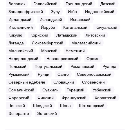
Волапюк
Галисийский
Гренландский
Датский
Западнофризский
Зулу
Игбо
Индонезийский
Ирландский
Исландский
Испанский
Итальянский
Йоруба
Каталанский
Кечуанский
Кикуйю
Корнский
Латышский
Литовский
Луганда
Люксембургский
Малагасийский
Мальтийский
Мэнский
Немецкий
Нидерландский
Новонорвежский
Оромо
Польский
Португальский
Романшский
Руанда
Румынский
Рунди
Санго
Северносаамский
Северный ндебеле
Словацкий
Словенский
Сомалийский
Суахили
Турецкий
Узбекский
Фарерский
Финский
Французский
Хорватский
Чешский
Шведский
Шона
Шотландский
Эсперанто
Эстонский