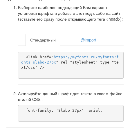
Выберите наиболее подходящий Вам вариант
установки шрифта и добавьте этот код к себе на сайт
(вставьте его сразу после открывающего тега <head>):
Стандартный
@import
  <link href="
https
://
myfonts
.
ru
/
myfonts
?
f
onts
=
slabo-27px
" rel="stylesheet" type="te
xt/css" />

Активируйте данный шрифт для текста в своем файле
стилей CSS::
  font-family: 'Slabo 27px', arial;
