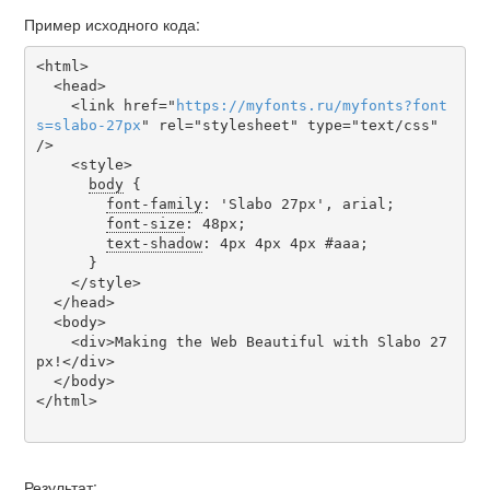
Пример исходного кода:
<html>

  <head>

    <link href="
https
://
myfonts
.
ru
/
myfonts
?
font
s
=
slabo-27px
" rel="stylesheet" type="text/css" 
/>

    <style>

body
 {

font-family
: 'Slabo 27px', arial;

font-size
: 48px;

text-shadow
: 4px 4px 4px #aaa;

      }

    </style>

  </head>

  <body>

    <div>Making the Web Beautiful with Slabo 27
px!</div>

  </body>

</html>

Результат: