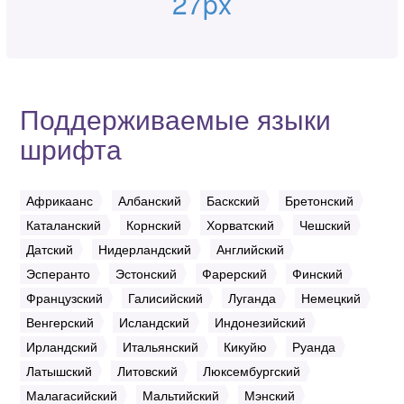
27px
Поддерживаемые языки
шрифта
Африкаанс
Албанский
Баскский
Бретонский
Каталанский
Корнский
Хорватский
Чешский
Датский
Нидерландский
Английский
Эсперанто
Эстонский
Фарерский
Финский
Французский
Галисийский
Луганда
Немецкий
Венгерский
Исландский
Индонезийский
Ирландский
Итальянский
Кикуйю
Руанда
Латышский
Литовский
Люксембургский
Малагасийский
Мальтийский
Мэнский