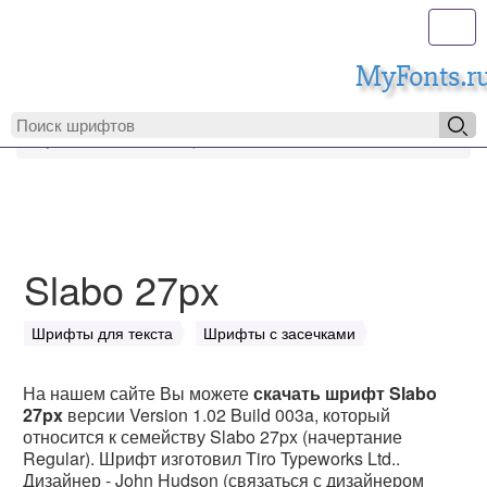
Toggl
MyFonts.r
MyFonts.ru
Slabo 27px
Slabo 27px
Шрифты для текста
Шрифты с засечками
На нашем сайте Вы можете
скачать шрифт Slabo
27px
версии Version 1.02 Build 003a, который
относится к семейству Slabo 27px (начертание
Regular). Шрифт изготовил Tiro Typeworks Ltd..
Дизайнер - John Hudson (связаться с дизайнером