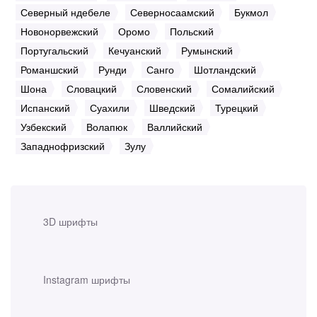
Северный ндебеле
Северносаамский
Букмол
Новонорвежский
Оромо
Польский
Португальский
Кечуанский
Румынский
Романшский
Рунди
Санго
Шотландский
Шона
Словацкий
Словенский
Сомалийский
Испанский
Суахили
Шведский
Турецкий
Узбекский
Волапюк
Валлийский
Западнофризский
Зулу
3D шрифты
Instagram шрифты