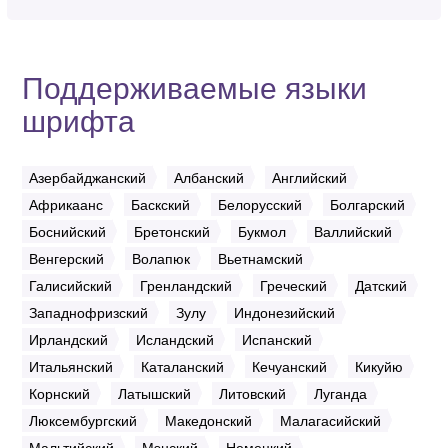
Поддерживаемые языки
шрифта
Азербайджанский
Албанский
Английский
Африкаанс
Баскский
Белорусский
Болгарский
Боснийский
Бретонский
Букмол
Валлийский
Венгерский
Волапюк
Вьетнамский
Галисийский
Гренландский
Греческий
Датский
Западнофризский
Зулу
Индонезийский
Ирландский
Исландский
Испанский
Итальянский
Каталанский
Кечуанский
Кикуйю
Корнский
Латышский
Литовский
Луганда
Люксембургский
Македонский
Малагасийский
Мальтийский
Мэнский
Немецкий