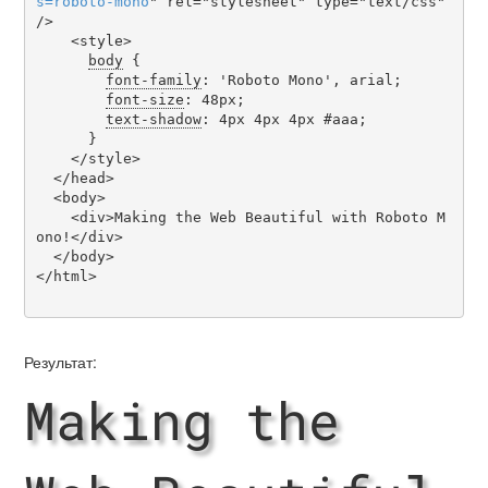
s
=
roboto-mono
" rel="stylesheet" type="text/css" 
/>

    <style>

body
 {

font-family
: 'Roboto Mono', arial;

font-size
: 48px;

text-shadow
: 4px 4px 4px #aaa;

      }

    </style>

  </head>

  <body>

    <div>Making the Web Beautiful with Roboto M
ono!</div>

  </body>

</html>

Результат:
Making the