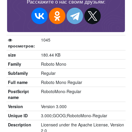
Расскажите о нас своим друзьям:
1045
просмотров:
size
180.44 KB
Family
Roboto Mono
Subfamily
Regular
Full name
Roboto Mono Regular
PostScript
RobotoMono-Regular
name
Version
Version 3.000
Unique ID
3.000;GOOG;RobotoMono-Regular
Description
Licensed under the Apache License, Version
2.0