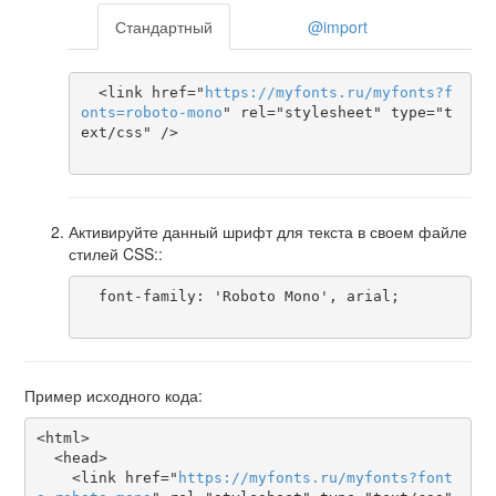
Стандартный
@import
  <link href="
https
://
myfonts
.
ru
/
myfonts
?
f
onts
=
roboto-mono
" rel="stylesheet" type="t
ext/css" />

Активируйте данный шрифт для текста в своем файле
стилей CSS::
  font-family: 'Roboto Mono', arial;

Пример исходного кода:
<html>

  <head>

    <link href="
https
://
myfonts
.
ru
/
myfonts
?
font