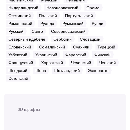
Нидерландский
Новонорвежский
Оромо
Осетинский
Польский
Португальский
Романшский
Руанда
Румынский
Рунди
Русский
Санго
Северносаамский
Северный ндебеле
Сербский
Словацкий
Словенский
Сомалийский
Суахили
Турецкий
Узбекский
Украинский
Фарерский
Финский
Французский
Хорватский
Чеченский
Чешский
Шведский
Шона
Шотландский
Эсперанто
Эстонский
3D шрифты