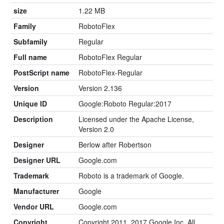
size
1.22 MB
Family
RobotoFlex
Subfamily
Regular
Full name
RobotoFlex Regular
PostScript name
RobotoFlex-Regular
Version
Version 2.136
Unique ID
Google:Roboto Regular:2017
Description
Licensed under the Apache License,
Version 2.0
Designer
Berlow after Robertson
Designer URL
Google.com
Trademark
Roboto is a trademark of Google.
Manufacturer
Google
Vendor URL
Google.com
Copyright
Copyright 2011, 2017 Google Inc. All