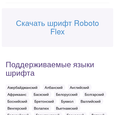
Скачать шрифт Roboto
Flex
Поддерживаемые языки
шрифта
Азербайджанский
Албанский
Английский
Африкаанс
Баскский
Белорусский
Болгарский
Боснийский
Бретонский
Букмол
Валлийский
Венгерский
Волапюк
Вьетнамский
Галисийский
Гренландский
Греческий
Датский