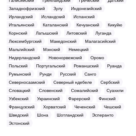
Западнофризский
Зулу
Индонезийский
Ирландский
Исландский
Испанский
Итальянский
Каталанский
Кечуанский
Кикуйю
Корнский
Латышский
Литовский
Луганда
Люксембургский
Македонский
Малагасийский
Мальтийский
Мэнский
Немецкий
Нидерландский
Новонорвежский
Оромо
Польский
Португальский
Романшский
Руанда
Румынский
Рунди
Русский
Санго
Северносаамский
Северный ндебеле
Сербский
Словацкий
Словенский
Сомалийский
Суахили
Узбекский
Украинский
Фарерский
Финский
Французский
Хорватский
Чеченский
Чешский
Шведский
Шона
Шотландский
Эсперанто
Эстонский