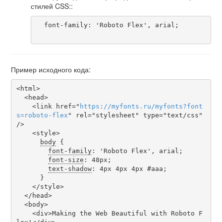
стилей CSS::
  font-family: 'Roboto Flex', arial;

Пример исходного кода:
<html>

  <head>

    <link href="
https
://
myfonts
.
ru
/
myfonts
?
font
s
=
roboto-flex
" rel="stylesheet" type="text/css" 
/>

    <style>

body
 {

font-family
: 'Roboto Flex', arial;

font-size
: 48px;

text-shadow
: 4px 4px 4px #aaa;

      }

    </style>

  </head>

  <body>

    <div>Making the Web Beautiful with Roboto F