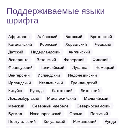
Поддерживаемые языки
шрифта
Африкаанс
Албанский
Баскский
Бретонский
Каталанский
Корнский
Хорватский
Чешский
Датский
Нидерландский
Английский
Эсперанто
Эстонский
Фарерский
Финский
Французский
Галисийский
Луганда
Немецкий
Венгерский
Исландский
Индонезийский
Ирландский
Итальянский
Гренландский
Кикуйю
Руанда
Латышский
Литовский
Люксембургский
Малагасийский
Мальтийский
Мэнский
Северный ндебеле
Северносаамский
Букмол
Новонорвежский
Оромо
Польский
Португальский
Кечуанский
Романшский
Рунди