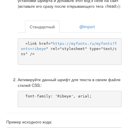
установки шрифта и добавьте этот код к себе на сайт
(вставьте его сразу после открывающего тега <head>):
Стандартный
@import
  <link href="
https
://
myfonts
.
ru
/
myfonts
?
f
onts
=
ribeye
" rel="stylesheet" type="text/c
ss" />

Активируйте данный шрифт для текста в своем файле
стилей CSS::
  font-family: 'Ribeye', arial;

Пример исходного кода: