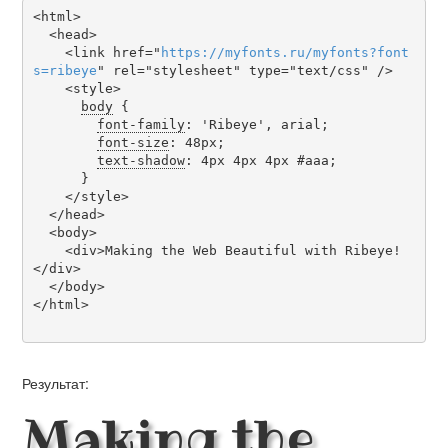
<html>

  <head>

    <link href="
https
://
myfonts
.
ru
/
myfonts
?
font
s
=
ribeye
" rel="stylesheet" type="text/css" />

    <style>

body
 {

font-family
: 'Ribeye', arial;

font-size
: 48px;

text-shadow
: 4px 4px 4px #aaa;

      }

    </style>

  </head>

  <body>

    <div>Making the Web Beautiful with Ribeye!
</div>

  </body>

</html>

Результат:
Making the