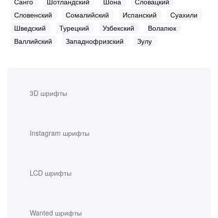
Санго
Шотландский
Шона
Словацкий
Словенский
Сомалийский
Испанский
Суахили
Шведский
Турецкий
Узбекский
Волапюк
Валлийский
Западнофризский
Зулу
3D шрифты
Instagram шрифты
LCD шрифты
Wanted шрифты