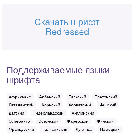
Скачать шрифт
Redressed
Поддерживаемые языки
шрифта
Африкаанс
Албанский
Баскский
Бретонский
Каталанский
Корнский
Хорватский
Чешский
Датский
Нидерландский
Английский
Эсперанто
Эстонский
Фарерский
Финский
Французский
Галисийский
Луганда
Немецкий