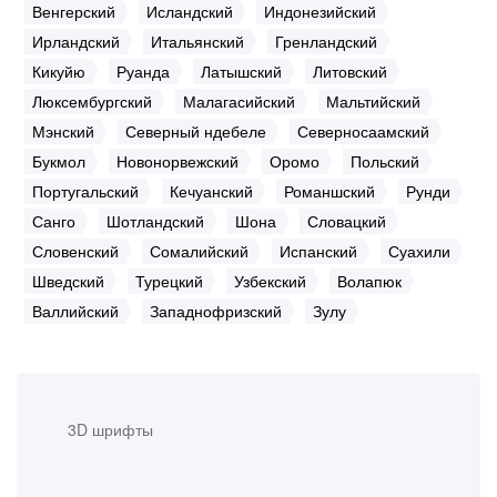
Венгерский
Исландский
Индонезийский
Ирландский
Итальянский
Гренландский
Кикуйю
Руанда
Латышский
Литовский
Люксембургский
Малагасийский
Мальтийский
Мэнский
Северный ндебеле
Северносаамский
Букмол
Новонорвежский
Оромо
Польский
Португальский
Кечуанский
Романшский
Рунди
Санго
Шотландский
Шона
Словацкий
Словенский
Сомалийский
Испанский
Суахили
Шведский
Турецкий
Узбекский
Волапюк
Валлийский
Западнофризский
Зулу
3D шрифты