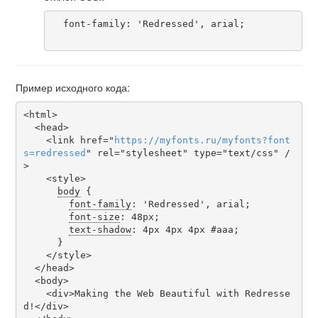
  font-family: 'Redressed', arial;

Пример исходного кода:
<html>

  <head>

    <link href="
https
://
myfonts
.
ru
/
myfonts
?
font
s
=
redressed
" rel="stylesheet" type="text/css" /
>

    <style>

body
 {

font-family
: 'Redressed', arial;

font-size
: 48px;

text-shadow
: 4px 4px 4px #aaa;

      }

    </style>

  </head>

  <body>

    <div>Making the Web Beautiful with Redresse
d!</div>
