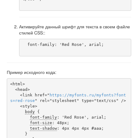
Активируйте данный шрифт для текста в своем файле
стилей CSS::
  font-family: 'Red Rose', arial;

Пример исходного кода:
<html>

  <head>

    <link href="
https
://
myfonts
.
ru
/
myfonts
?
font
s
=
red-rose
" rel="stylesheet" type="text/css" />

    <style>

body
 {

font-family
: 'Red Rose', arial;

font-size
: 48px;

text-shadow
: 4px 4px 4px #aaa;

      }
