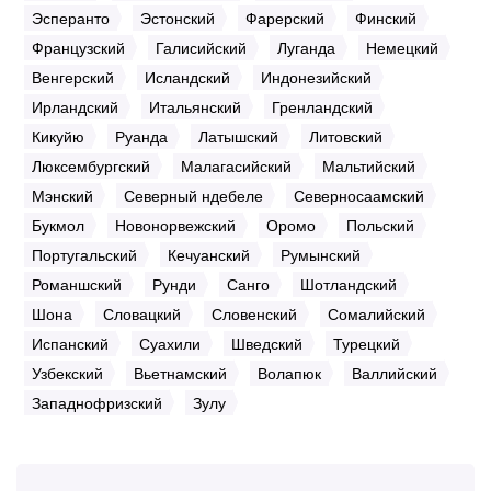
Эсперанто
Эстонский
Фарерский
Финский
Французский
Галисийский
Луганда
Немецкий
Венгерский
Исландский
Индонезийский
Ирландский
Итальянский
Гренландский
Кикуйю
Руанда
Латышский
Литовский
Люксембургский
Малагасийский
Мальтийский
Мэнский
Северный ндебеле
Северносаамский
Букмол
Новонорвежский
Оромо
Польский
Португальский
Кечуанский
Румынский
Романшский
Рунди
Санго
Шотландский
Шона
Словацкий
Словенский
Сомалийский
Испанский
Суахили
Шведский
Турецкий
Узбекский
Вьетнамский
Волапюк
Валлийский
Западнофризский
Зулу