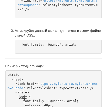
  <link href="
https
://
myfonts
.
ru
/
myfonts
?
f
onts
=
quando
" rel="stylesheet" type="text/c
ss" />

Активируйте данный шрифт для текста в своем файле
стилей CSS::
  font-family: 'Quando', arial;

Пример исходного кода:
<html>

  <head>

    <link href="
https
://
myfonts
.
ru
/
myfonts
?
font
s
=
quando
" rel="stylesheet" type="text/css" />

    <style>

body
 {

font-family
: 'Quando', arial;

font-size
: 48px;
