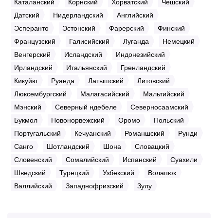
Каталанский
Корнский
Хорватский
Чешский
Датский
Нидерландский
Английский
Эсперанто
Эстонский
Фарерский
Финский
Французский
Галисийский
Луганда
Немецкий
Венгерский
Исландский
Индонезийский
Ирландский
Итальянский
Гренландский
Кикуйю
Руанда
Латышский
Литовский
Люксембургский
Малагасийский
Мальтийский
Мэнский
Северный ндебеле
Северносаамский
Букмол
Новонорвежский
Оромо
Польский
Португальский
Кечуанский
Романшский
Рунди
Санго
Шотландский
Шона
Словацкий
Словенский
Сомалийский
Испанский
Суахили
Шведский
Турецкий
Узбекский
Волапюк
Валлийский
Западнофризский
Зулу