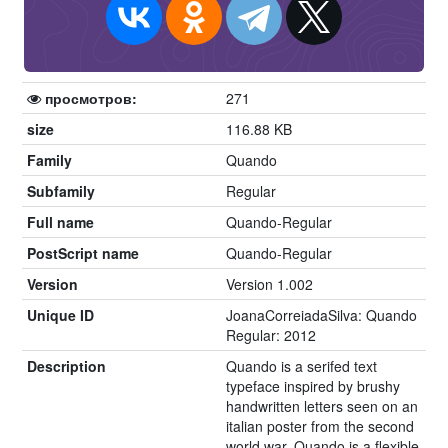
просмотров:
271
size
116.88 KB
Family
Quando
Subfamily
Regular
Full name
Quando-Regular
PostScript name
Quando-Regular
Version
Version 1.002
Unique ID
JoanaCorreiadaSilva: Quando
Regular: 2012
Description
Quando is a serifed text
typeface inspired by brushy
handwritten letters seen on an
italian poster from the second
world war. Quando is a flexible