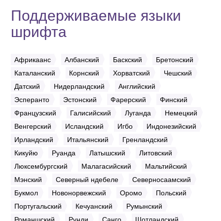
Поддерживаемые языки
шрифта
Африкаанс
Албанский
Баскский
Бретонский
Каталанский
Корнский
Хорватский
Чешский
Датский
Нидерландский
Английский
Эсперанто
Эстонский
Фарерский
Финский
Французский
Галисийский
Луганда
Немецкий
Венгерский
Исландский
Игбо
Индонезийский
Ирландский
Итальянский
Гренландский
Кикуйю
Руанда
Латышский
Литовский
Люксембургский
Малагасийский
Мальтийский
Мэнский
Северный ндебеле
Северносаамский
Букмол
Новонорвежский
Оромо
Польский
Португальский
Кечуанский
Румынский
Романшский
Рунди
Санго
Шотландский