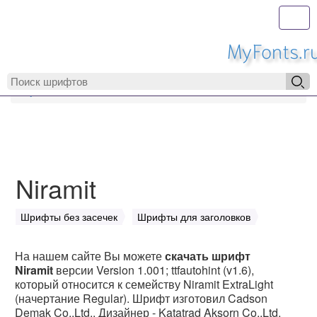
Toggl
MyFonts.r
MyFonts.ru
Niramit
Niramit
Шрифты без засечек
Шрифты для заголовков
На нашем сайте Вы можете
скачать шрифт
Niramit
версии Version 1.001; ttfautohint (v1.6),
который относится к семейству Niramit ExtraLight
(начертание Regular). Шрифт изготовил Cadson
Demak Co.,Ltd.. Дизайнер - Katatrad Aksorn Co.,Ltd.