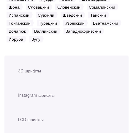
Шона
Словацкий
Словенский
Сомалийский
Испанский
Суахили
Шведский
Тайский
Тонганский
Турецкий
Узбекский
Вьетнамский
Волапюк
Валлийский
Западнофризский
Йоруба
Зулу
3D шрифты
Instagram шрифты
LCD шрифты