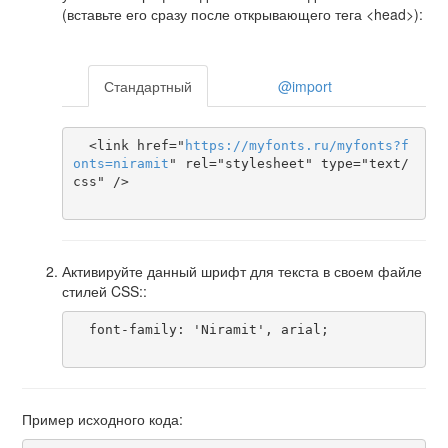
(вставьте его сразу после открывающего тега <head>):
Стандартный
@import
  <link href="
https
://
myfonts
.
ru
/
myfonts
?
f
onts
=
niramit
" rel="stylesheet" type="text/
css" />

Активируйте данный шрифт для текста в своем файле
стилей CSS::
  font-family: 'Niramit', arial;

Пример исходного кода: