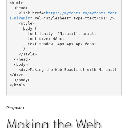
<html>

  <head>

    <link href="
https
://
myfonts
.
ru
/
myfonts
?
font
s
=
niramit
" rel="stylesheet" type="text/css" />

    <style>

body
 {

font-family
: 'Niramit', arial;

font-size
: 48px;

text-shadow
: 4px 4px 4px #aaa;

      }

    </style>

  </head>

  <body>

    <div>Making the Web Beautiful with Niramit!
</div>

  </body>

</html>

Результат:
Making the Web