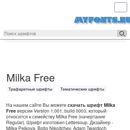
Toggl
MyFonts.r
MyFonts.ru
Milka Free
Milka Free
Трафаретные шрифты
Тематические шрифты
На нашем сайте Вы можете
скачать шрифт Milka
Free
версии Version 1.001; build 0003, который
относится к семейству Milka Free (начертание
Regular). Шрифт изготовил Lettersoup. Дизайнер -
Milka Peikova, Botio Nikoltchev, Adam Twardoch