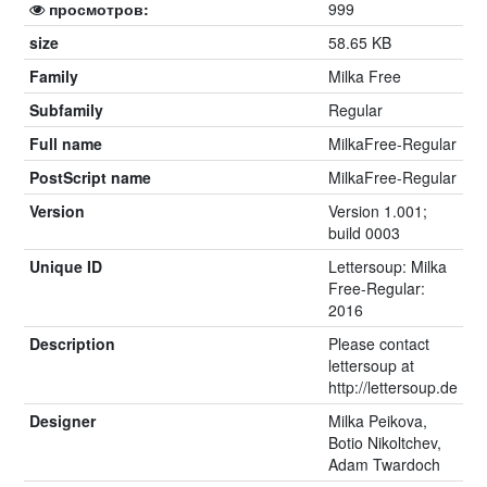
просмотров:
999
size
58.65 KB
Family
Milka Free
Subfamily
Regular
Full name
MilkaFree-Regular
PostScript name
MilkaFree-Regular
Version
Version 1.001;
build 0003
Unique ID
Lettersoup: Milka
Free-Regular:
2016
Description
Please contact
lettersoup at
http://lettersoup.de
Designer
Milka Peikova,
Botio Nikoltchev,
Adam Twardoch