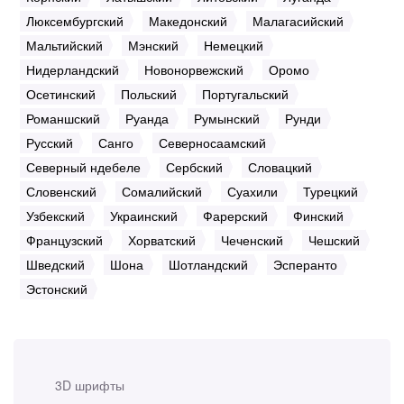
Люксембургский
Македонский
Малагасийский
Мальтийский
Мэнский
Немецкий
Нидерландский
Новонорвежский
Оромо
Осетинский
Польский
Португальский
Романшский
Руанда
Румынский
Рунди
Русский
Санго
Северносаамский
Северный ндебеле
Сербский
Словацкий
Словенский
Сомалийский
Суахили
Турецкий
Узбекский
Украинский
Фарерский
Финский
Французский
Хорватский
Чеченский
Чешский
Шведский
Шона
Шотландский
Эсперанто
Эстонский
3D шрифты