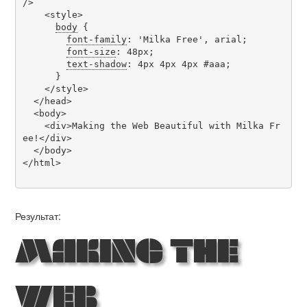
/>

    <style>

body
 {

font-family
: 'Milka Free', arial;

font-size
: 48px;

text-shadow
: 4px 4px 4px #aaa;

      }

    </style>

  </head>

  <body>

    <div>Making the Web Beautiful with Milka Fr
ee!</div>

  </body>

</html>

Результат:
Making the
Web