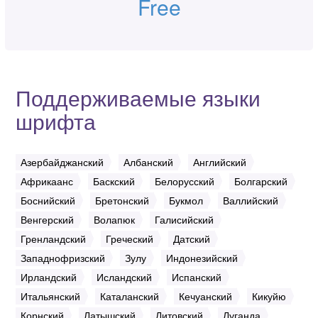
Free
Поддерживаемые языки
шрифта
Азербайджанский
Албанский
Английский
Африкаанс
Баскский
Белорусский
Болгарский
Боснийский
Бретонский
Букмол
Валлийский
Венгерский
Волапюк
Галисийский
Гренландский
Греческий
Датский
Западнофризский
Зулу
Индонезийский
Ирландский
Исландский
Испанский
Итальянский
Каталанский
Кечуанский
Кикуйю
Корнский
Латышский
Литовский
Луганда