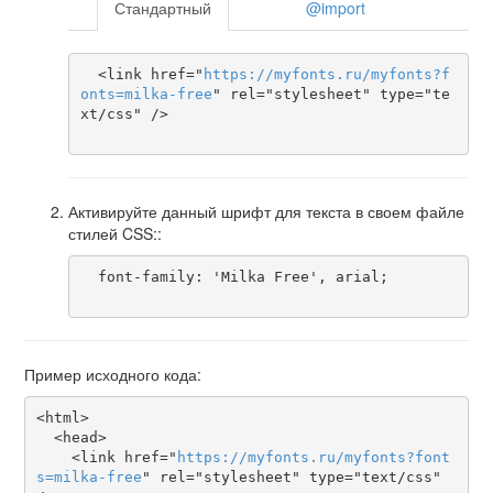
Стандартный
@import
  <link href="
https
://
myfonts
.
ru
/
myfonts
?
f
onts
=
milka-free
" rel="stylesheet" type="te
xt/css" />

Активируйте данный шрифт для текста в своем файле
стилей CSS::
  font-family: 'Milka Free', arial;

Пример исходного кода:
<html>

  <head>

    <link href="
https
://
myfonts
.
ru
/
myfonts
?
font
s
=
milka-free
" rel="stylesheet" type="text/css" 