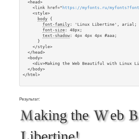
  <head>

    <link href="
https
://
myfonts
.
ru
/
myfonts
?
fon
    <style>

body
 {

font-family
: 'Linux Libertine', arial;

font-size
: 48px;

text-shadow
: 4px 4px 4px #aaa;

      }

    </style>

  </head>

  <body>

    <div>Making the Web Beautiful with Linux Libertine!</div>

  </body>

</html>

Результат:
Making the Web Be
Libertine!