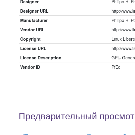
Designer
Philipp H. Po
Designer URL
http://www.li
Manufacturer
Philipp H. Po
Vendor URL
http://www.li
Copyright
Linux Liberti
License URL
http://www.f
License Description
GPL- Genera
Vendor ID
PfEd
Предварительный просмотр 