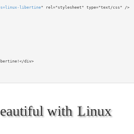
ts
=
linux-libertine
" rel="stylesheet" type="text/css" />

autiful with Linux