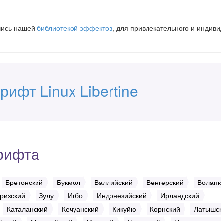
вшись нашей
библиотекой эффектов
, для привлекательного и индив
рифт Linux Libertine
рифта
Бретонский
Букмол
Валлийский
Венгерский
Волап
ризский
Зулу
Игбо
Индонезийский
Ирландский
Каталанский
Кечуанский
Кикуйю
Корнский
Латышс