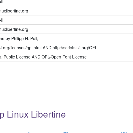
ll
nuxlibertine.org
ll
nuxlibertine.org
ne by Philipp H. Poll,
sf.org/licenses/gpl.html AND http://scripts.sil.org/OFL
l Public License AND OFL-Open Font License
Linux Libertine
beta