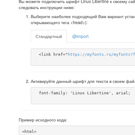
Вы можете подключить шрифт Linux Libertine к своему сай
следовать инструкции ниже:
Выберите наиболее подходящий Вам вариант установ
открывающего тега <head>):
Стандартный
@import
  <link href="
https
://
myfonts
.
ru
/
myfonts
?
Активируйте данный шрифт для текста в своем фай
  font-family: 'Linux Libertine', arial;

Пример исходного кода:
<html>
