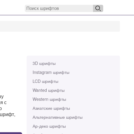
3D шрифты
Instagram шрифты
LCD шрифты
Wanted шрифты
ву
Western шрифты
ся с
о
Азиатские шрифты
 шрифт,
Альтернативные шрифты
Ар-деко шрифты