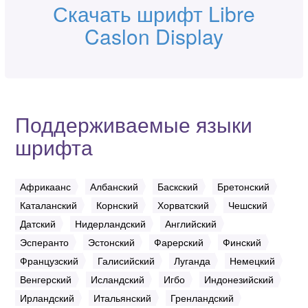
Скачать шрифт Libre
Caslon Display
Поддерживаемые языки
шрифта
Африкаанс
Албанский
Баскский
Бретонский
Каталанский
Корнский
Хорватский
Чешский
Датский
Нидерландский
Английский
Эсперанто
Эстонский
Фарерский
Финский
Французский
Галисийский
Луганда
Немецкий
Венгерский
Исландский
Игбо
Индонезийский
Ирландский
Итальянский
Гренландский