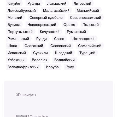
Кикуйю
Руанда
Латышский
Литовский
Люксембургский
Малагасийский
Мальтийский
Мэнский
Северный ндебеле
Северносаамский
Букмол
Новонорвежский
Оромо
Польский
Португальский
Кечуанский
Румынский
Романшский
Рунди
Санго
Шотландский
Шона
Словацкий
Словенский
Сомалийский
Испанский
Суахили
Шведский
Турецкий
Узбекский
Волапюк
Валлийский
Западнофризский
Йоруба
Зулу
3D шрифты
Instagram шрифты