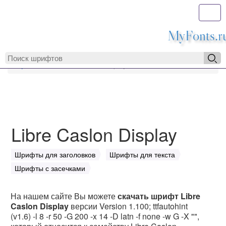
Toggl
MyFonts.r
MyFonts.ru
Libre Caslon Display
Libre Caslon Display
Шрифты для заголовков
Шрифты для текста
Шрифты с засечками
На нашем сайте Вы можете
скачать шрифт Libre
Caslon Display
версии Version 1.100; ttfautohint
(v1.6) -l 8 -r 50 -G 200 -x 14 -D latn -f none -w G -X "",