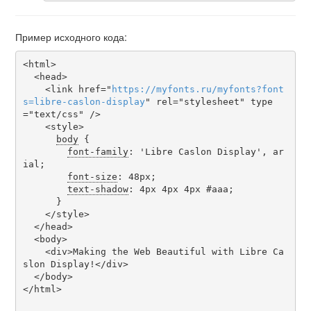
Пример исходного кода:
<html>

  <head>

    <link href="
https
://
myfonts
.
ru
/
myfonts
?
font
s
=
libre-caslon-display
" rel="stylesheet" type
="text/css" />

    <style>

body
 {

font-family
: 'Libre Caslon Display', ar
ial;

font-size
: 48px;

text-shadow
: 4px 4px 4px #aaa;

      }

    </style>

  </head>

  <body>

    <div>Making the Web Beautiful with Libre Ca
slon Display!</div>

  </body>

</html>
