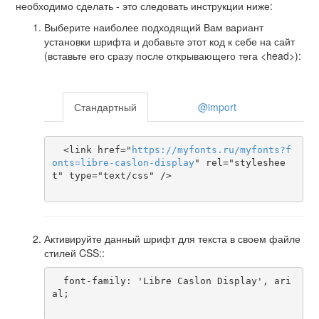
необходимо сделать - это следовать инструкции ниже:
Выберите наиболее подходящий Вам вариант
установки шрифта и добавьте этот код к себе на сайт
(вставьте его сразу после открывающего тега <head>):
Стандартный
@import
  <link href="
https
://
myfonts
.
ru
/
myfonts
?
f
onts
=
libre-caslon-display
" rel="styleshee
t" type="text/css" />

Активируйте данный шрифт для текста в своем файле
стилей CSS::
  font-family: 'Libre Caslon Display', ari
al;
