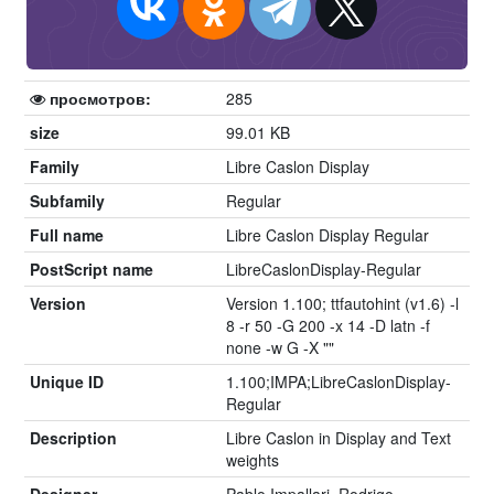
просмотров:
285
size
99.01 KB
Family
Libre Caslon Display
Subfamily
Regular
Full name
Libre Caslon Display Regular
PostScript name
LibreCaslonDisplay-Regular
Version
Version 1.100; ttfautohint (v1.6) -l
8 -r 50 -G 200 -x 14 -D latn -f
none -w G -X ""
Unique ID
1.100;IMPA;LibreCaslonDisplay-
Regular
Description
Libre Caslon in Display and Text
weights
Designer
Pablo Impallari, Rodrigo