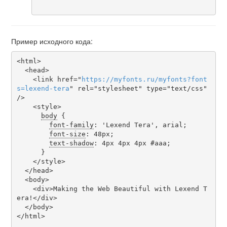
Пример исходного кода:
<html>

  <head>

    <link href="
https
://
myfonts
.
ru
/
myfonts
?
font
s
=
lexend-tera
" rel="stylesheet" type="text/css" 
/>

    <style>

body
 {

font-family
: 'Lexend Tera', arial;

font-size
: 48px;

text-shadow
: 4px 4px 4px #aaa;

      }

    </style>

  </head>

  <body>

    <div>Making the Web Beautiful with Lexend T
era!</div>

  </body>

</html>
