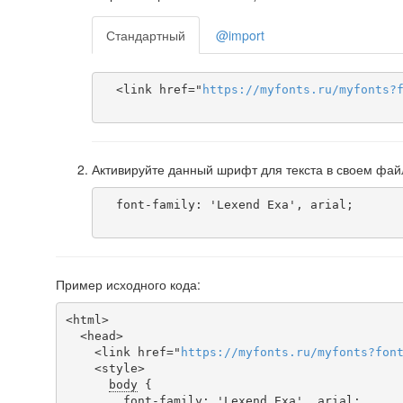
Стандартный
@import
  <link href="
https
://
myfonts
.
ru
/
myfonts
?
Активируйте данный шрифт для текста в своем фай
  font-family: 'Lexend Exa', arial;

Пример исходного кода:
<html>

  <head>

    <link href="
https
://
myfonts
.
ru
/
myfonts
?
fon
    <style>

body
 {

font-family
: 'Lexend Exa', arial;
