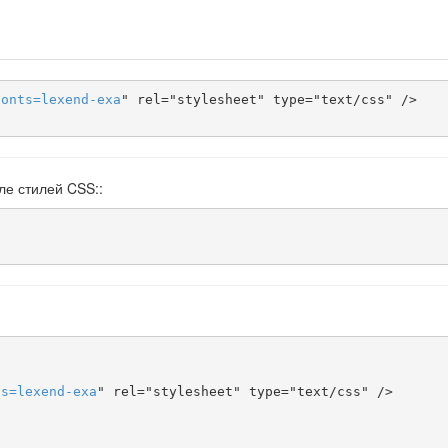
fonts
=
lexend-exa
" rel="stylesheet" type="text/css" />

ле стилей CSS::
ts
=
lexend-exa
" rel="stylesheet" type="text/css" />
