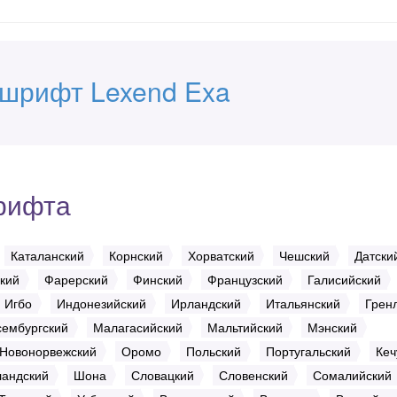
 шрифт Lexend Exa
рифта
Каталанский
Корнский
Хорватский
Чешский
Датски
кий
Фарерский
Финский
Французский
Галисийский
Игбо
Индонезийский
Ирландский
Итальянский
Грен
ембургский
Малагасийский
Мальтийский
Мэнский
Новонорвежский
Оромо
Польский
Португальский
Кеч
андский
Шона
Словацкий
Словенский
Сомалийский