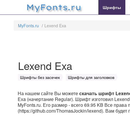
MyFonts.ru
Шрифты
MyFonts.ru
Lexend Exa
Lexend Exa
Шрифты без засечек
Шрифты для заголовков
На нашем сайте Вы можете
скачать шрифт Lexen
Exa (начертание Regular). Шрифт изготовил Lexend
MyFonts.ru. Его размер - всего 69.95 KB Все права 
(https://github.com/ThomasJockin/lexend). Вам буде