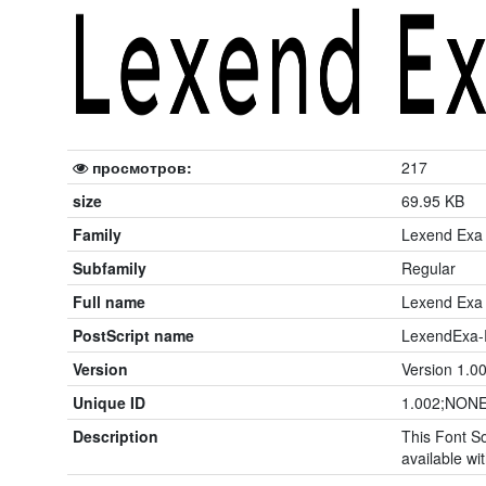
просмотров:
217
size
69.95 KB
Family
Lexend Exa
Subfamily
Regular
Full name
Lexend Exa
PostScript name
LexendExa-
Version
Version 1.0
Unique ID
1.002;NONE
Description
This Font So
available wit