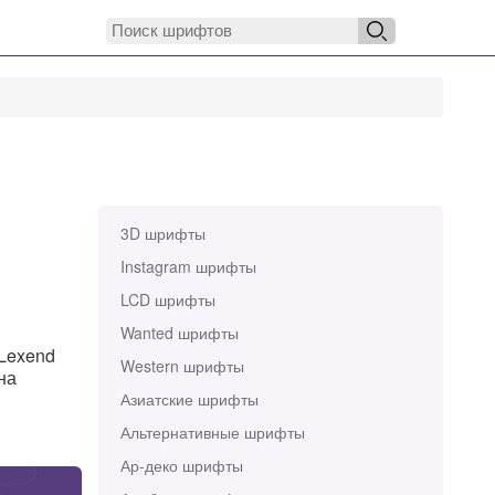
3D шрифты
Instagram шрифты
LCD шрифты
Wanted шрифты
 Lexend
Western шрифты
на
Азиатские шрифты
Альтернативные шрифты
Ар-деко шрифты