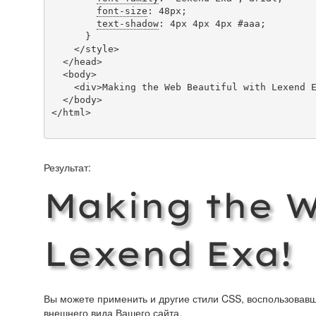
font-size
: 48px;

text-shadow
: 4px 4px 4px #aaa;

      }

    </style>

  </head>

  <body>

    <div>Making the Web Beautiful with Lexend Exa!</div>

  </body>

</html>

Результат:
Making the W
Lexend Exa!
Вы можете применить и другие стили CSS, воспользова
внешнего вида Вашего сайта.