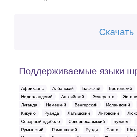
Скачать
Поддерживаемые языки ш
Африкаанс
Албанский
Баскский
Бретонский
Нидерландский
Английский
Эсперанто
Эстонс
Луганда
Немецкий
Венгерский
Исландский
Кикуйю
Руанда
Латышский
Литовский
Люкс
Северный ндебеле
Северносаамский
Букмол
Румынский
Романшский
Рунди
Санго
Шотл