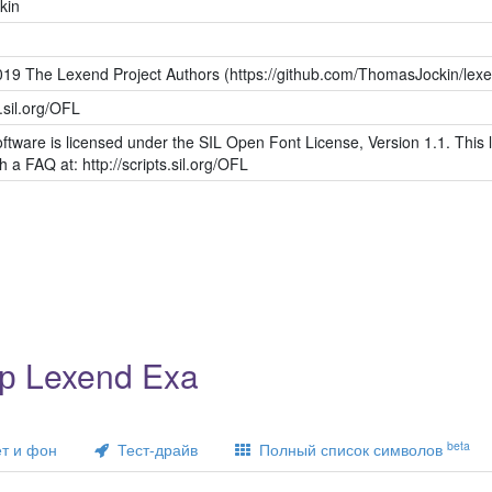
kin
019 The Lexend Project Authors (https://github.com/ThomasJockin/lex
s.sil.org/OFL
ftware is licensed under the SIL Open Font License, Version 1.1. This l
h a FAQ at: http://scripts.sil.org/OFL
р Lexend Exa
beta
т и фон
Тест-драйв
Полный список символов