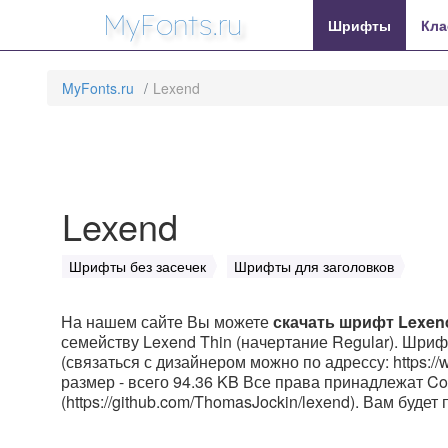
MyFonts.ru
Шрифты
Кла
MyFonts.ru
Lexend
Lexend
Шрифты без засечек
Шрифты для заголовков
На нашем сайте Вы можете
скачать шрифт Lexen
семейству Lexend Thin (начертание Regular). Шрифт
(связаться с дизайнером можно по адрессу: https:/
размер - всего 94.36 KB Все права принадлежат Cop
(https://github.com/ThomasJockin/lexend). Вам буде