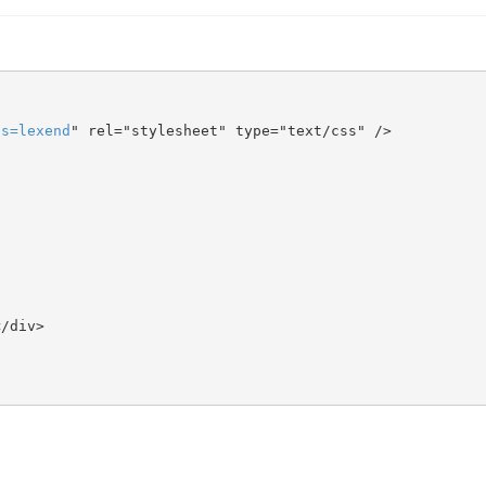
ts
=
lexend
" rel="stylesheet" type="text/css" />
