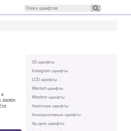
3D шрифты
Instagram шрифты
LCD шрифты
Wanted шрифты
 к
Western шрифты
 Jockin
Его
Азиатские шрифты
Альтернативные шрифты
Ар-деко шрифты