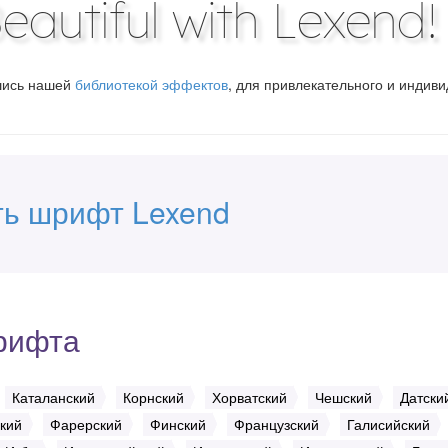
autiful with Lexend!
вшись нашей
библиотекой эффектов
, для привлекательного и индив
ть шрифт Lexend
рифта
Каталанский
Корнский
Хорватский
Чешский
Датски
кий
Фарерский
Финский
Французский
Галисийский