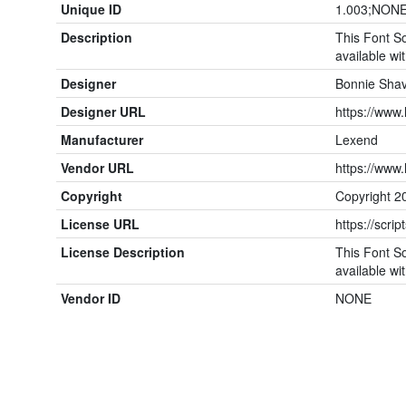
Unique ID
1.003;NONE
Description
This Font So
available wit
Designer
Bonnie Shav
Designer URL
https://www
Manufacturer
Lexend
Vendor URL
https://www
Copyright
Copyright 2
License URL
https://scrip
License Description
This Font So
available wit
Vendor ID
NONE