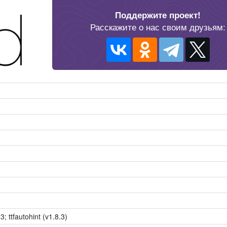
Поддержите проект!
Расскажите о нас своим друзьям:
n
n
n
3; ttfautohint (v1.8.3)