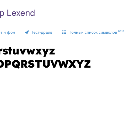
р Lexend
beta
т и фон
Тест-драйв
Полный список символов