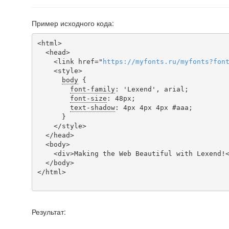
Пример исходного кода:
<html>

  <head>

    <link href="
https
://
myfonts
.
ru
/
myfonts
?
fon
    <style>

body
 {

font-family
: 'Lexend', arial;

font-size
: 48px;

text-shadow
: 4px 4px 4px #aaa;

      }

    </style>

  </head>

  <body>

    <div>Making the Web Beautiful with Lexend!</div>

  </body>

</html>

Результат: