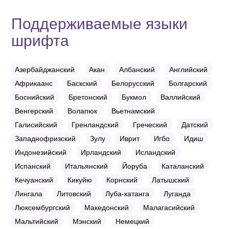
Поддерживаемые языки
шрифта
Азербайджанский
Акан
Албанский
Английский
Африкаанс
Баскский
Белорусский
Болгарский
Боснийский
Бретонский
Букмол
Валлийский
Венгерский
Волапюк
Вьетнамский
Галисийский
Гренландский
Греческий
Датский
Западнофризский
Зулу
Иврит
Игбо
Идиш
Индонезийский
Ирландский
Исландский
Испанский
Итальянский
Йоруба
Каталанский
Кечуанский
Кикуйю
Корнский
Латышский
Лингала
Литовский
Луба-катанга
Луганда
Люксембургский
Македонский
Малагасийский
Мальтийский
Мэнский
Немецкий