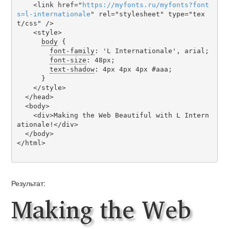
    <link href="
https
://
myfonts
.
ru
/
myfonts
?
font
s
=
l-internationale
" rel="stylesheet" type="tex
t/css" />

    <style>

body
 {

font-family
: 'L Internationale', arial;

font-size
: 48px;

text-shadow
: 4px 4px 4px #aaa;

      }

    </style>

  </head>

  <body>

    <div>Making the Web Beautiful with L Intern
ationale!</div>

  </body>

</html>

Результат:
Making the Web