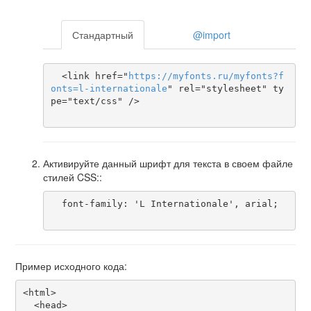
Стандартный
@import
  <link href="
https
://
myfonts
.
ru
/
myfonts
?
f
onts
=
l-internationale
" rel="stylesheet" ty
pe="text/css" />

Активируйте данный шрифт для текста в своем файле
стилей CSS::
  font-family: 'L Internationale', arial;

Пример исходного кода:
<html>

  <head>
