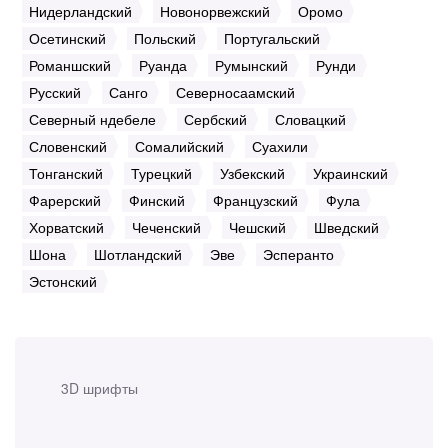
Нидерландский
Новонорвежский
Оромо
Осетинский
Польский
Португальский
Романшский
Руанда
Румынский
Рунди
Русский
Санго
Северносаамский
Северный ндебеле
Сербский
Словацкий
Словенский
Сомалийский
Суахили
Тонганский
Турецкий
Узбекский
Украинский
Фарерский
Финский
Французский
Фула
Хорватский
Чеченский
Чешский
Шведский
Шона
Шотландский
Эве
Эсперанто
Эстонский
3D шрифты