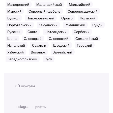
Македонский
Малагасийский
Мальтийский
Мэнский
Северный ндебеле
Северносаамский
Букмол
Новонорвежский
Оромо
Польский
Португальский
Кечуанский
Романшский
Рунди
Русский
Санго
Шотландский
Сербский
Шона
Словацкий
Словенский
Сомалийский
Испанский
Суахили
Шведский
Турецкий
Узбекский
Волапюк
Валлийский
Западнофризский
Зулу
3D шрифты
Instagram шрифты