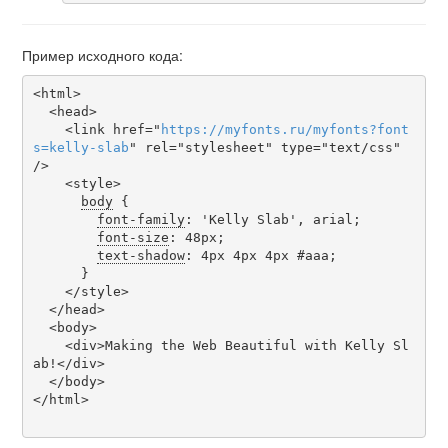
Пример исходного кода:
<html>

  <head>

    <link href="
https
://
myfonts
.
ru
/
myfonts
?
font
s
=
kelly-slab
" rel="stylesheet" type="text/css" 
/>

    <style>

body
 {

font-family
: 'Kelly Slab', arial;

font-size
: 48px;

text-shadow
: 4px 4px 4px #aaa;

      }

    </style>

  </head>

  <body>

    <div>Making the Web Beautiful with Kelly Sl
ab!</div>

  </body>

</html>
