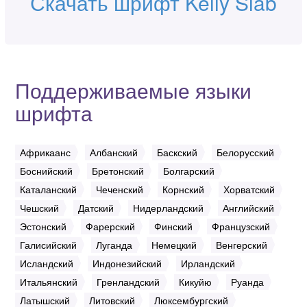
Скачать шрифт Kelly Slab
Поддерживаемые языки
шрифта
Африкаанс
Албанский
Баскский
Белорусский
Боснийский
Бретонский
Болгарский
Каталанский
Чеченский
Корнский
Хорватский
Чешский
Датский
Нидерландский
Английский
Эстонский
Фарерский
Финский
Французский
Галисийский
Луганда
Немецкий
Венгерский
Исландский
Индонезийский
Ирландский
Итальянский
Гренландский
Кикуйю
Руанда
Латышский
Литовский
Люксембургский