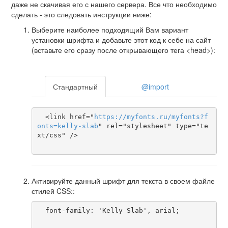
даже не скачивая его с нашего сервера. Все что необходимо
сделать - это следовать инструкции ниже:
Выберите наиболее подходящий Вам вариант
установки шрифта и добавьте этот код к себе на сайт
(вставьте его сразу после открывающего тега <head>):
Стандартный
@import
  <link href="
https
://
myfonts
.
ru
/
myfonts
?
f
onts
=
kelly-slab
" rel="stylesheet" type="te
xt/css" />

Активируйте данный шрифт для текста в своем файле
стилей CSS::
  font-family: 'Kelly Slab', arial;
