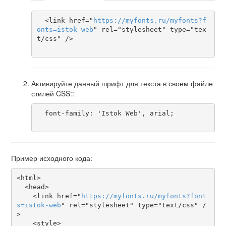
  <link href="
https
://
myfonts
.
ru
/
myfonts
?
f
onts
=
istok-web
" rel="stylesheet" type="tex
t/css" />

Активируйте данный шрифт для текста в своем файле
стилей CSS::
  font-family: 'Istok Web', arial;

Пример исходного кода:
<html>

  <head>

    <link href="
https
://
myfonts
.
ru
/
myfonts
?
font
s
=
istok-web
" rel="stylesheet" type="text/css" /
>

    <style>
