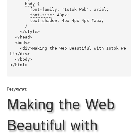
body
 {

font-family
: 'Istok Web', arial;

font-size
: 48px;

text-shadow
: 4px 4px 4px #aaa;

      }

    </style>

  </head>

  <body>

    <div>Making the Web Beautiful with Istok We
b!</div>

  </body>

</html>

Результат:
Making the Web
Beautiful with