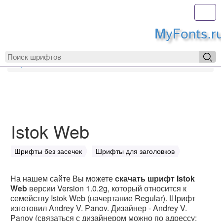
Toggl
MyFonts.r
MyFonts.ru
Istok Web
Istok Web
Шрифты без засечек
Шрифты для заголовков
На нашем сайте Вы можете
скачать шрифт Istok
Web
версии Version 1.0.2g, который относится к
семейству Istok Web (начертание Regular). Шрифт
изготовил Andrey V. Panov. Дизайнер - Andrey V.
Panov (связаться с дизайнером можно по адрессу: