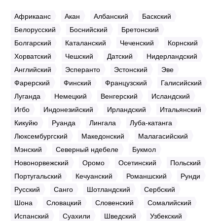
Африкаанс
Акан
Албанский
Баскский
Белорусский
Боснийский
Бретонский
Болгарский
Каталанский
Чеченский
Корнский
Хорватский
Чешский
Датский
Нидерландский
Английский
Эсперанто
Эстонский
Эве
Фарерский
Финский
Французский
Галисийский
Луганда
Немецкий
Венгерский
Исландский
Игбо
Индонезийский
Ирландский
Итальянский
Кикуйю
Руанда
Лингала
Луба-катанга
Люксембургский
Македонский
Малагасийский
Мэнский
Северный ндебеле
Букмол
Новонорвежский
Оромо
Осетинский
Польский
Португальский
Кечуанский
Романшский
Рунди
Русский
Санго
Шотландский
Сербский
Шона
Словацкий
Словенский
Сомалийский
Испанский
Суахили
Шведский
Узбекский