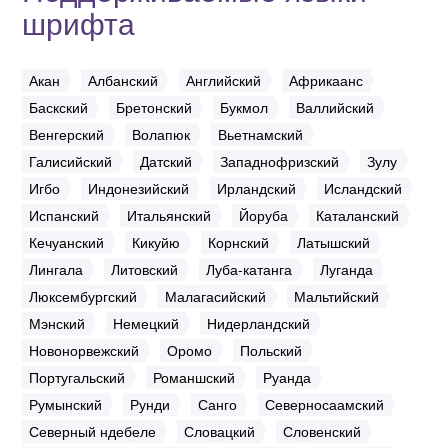
шрифта
Акан
Албанский
Английский
Африкаанс
Баскский
Бретонский
Букмол
Валлийский
Венгерский
Волапюк
Вьетнамский
Галисийский
Датский
Западнофризский
Зулу
Игбо
Индонезийский
Ирландский
Исландский
Испанский
Итальянский
Йоруба
Каталанский
Кечуанский
Кикуйю
Корнский
Латышский
Лингала
Литовский
Луба-катанга
Луганда
Люксембургский
Малагасийский
Мальтийский
Мэнский
Немецкий
Нидерландский
Новонорвежский
Оромо
Польский
Португальский
Романшский
Руанда
Румынский
Рунди
Санго
Северносаамский
Северный ндебеле
Словацкий
Словенский