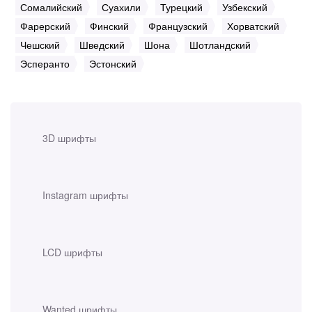
Сомалийский
Суахили
Турецкий
Узбекский
Фарерский
Финский
Французский
Хорватский
Чешский
Шведский
Шона
Шотландский
Эсперанто
Эстонский
3D шрифты
Instagram шрифты
LCD шрифты
Wanted шрифты