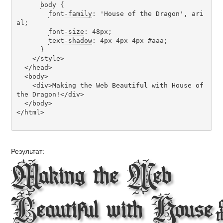
body
 {

font-family
: 'House of the Dragon', ari
al;

font-size
: 48px;

text-shadow
: 4px 4px 4px #aaa;

      }

    </style>

  </head>

  <body>

    <div>Making the Web Beautiful with House of 
the Dragon!</div>

  </body>

</html>

Результат:
Making the Web
Beautiful with Hous