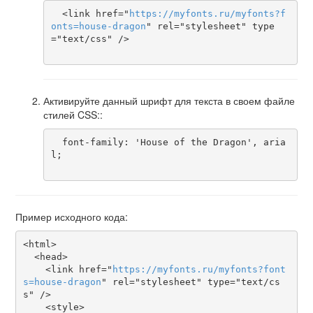
  <link href="
https
://
myfonts
.
ru
/
myfonts
?
f
onts
=
house-dragon
" rel="stylesheet" type
="text/css" />

Активируйте данный шрифт для текста в своем файле
стилей CSS::
  font-family: 'House of the Dragon', aria
l;

Пример исходного кода:
<html>

  <head>

    <link href="
https
://
myfonts
.
ru
/
myfonts
?
font
s
=
house-dragon
" rel="stylesheet" type="text/cs
s" />

    <style>
