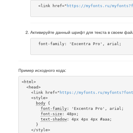
  <link href="
https
://
myfonts
.
ru
/
myfonts
?
Активируйте данный шрифт для текста в своем фай
  font-family: 'Excentra Pro', arial;

Пример исходного кода:
<html>

  <head>

    <link href="
https
://
myfonts
.
ru
/
myfonts
?
fon
    <style>

body
 {

font-family
: 'Excentra Pro', arial;

font-size
: 48px;

text-shadow
: 4px 4px 4px #aaa;

      }

    </style>
