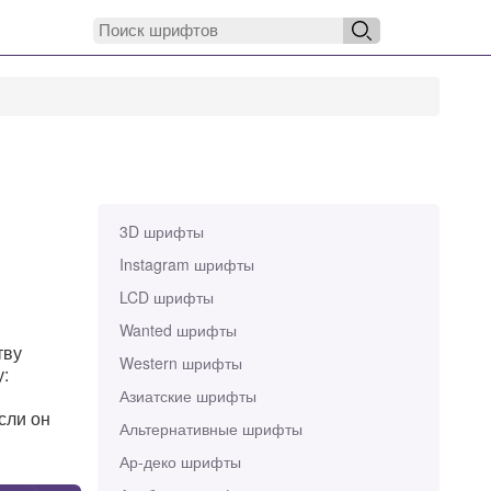
3D шрифты
Instagram шрифты
LCD шрифты
Wanted шрифты
тву
Western шрифты
у:
Азиатские шрифты
если он
Альтернативные шрифты
Ар-деко шрифты