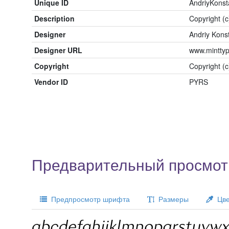
Unique ID
AndriyKonst
Description
Copyright (c
Designer
Andriy Kons
Designer URL
www.mintty
Copyright
Copyright (c
Vendor ID
PYRS
Предварительный просмотр
Предпросмотр шрифта
Размеры
Цве