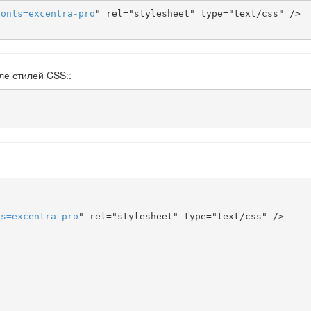
fonts
=
excentra-pro
" rel="stylesheet" type="text/css" />

ле стилей CSS::
ts
=
excentra-pro
" rel="stylesheet" type="text/css" />
