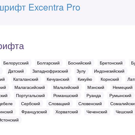
шрифт Excentra Pro
рифта
Белорусский
Болгарский
Боснийский
Бретонский
Б
Датский
Западнофризский
Зулу
Индонезийский
кий
Каталанский
Кечуанский
Кикуйю
Корнский
Лат
кий
Малагасийский
Мальтийский
Мэнский
Немецкий
ский
Португальский
Романшский
Руанда
Румынский
дебеле
Сербский
Словацкий
Словенский
Сомалийски
инский
Французский
Хорватский
Чеченский
Чешский
Эстонский