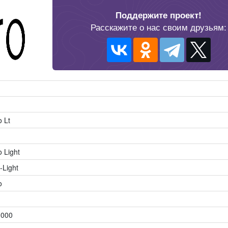
Поддержите проект!
Расскажите о нас своим друзьям:
o Lt
 Light
-Light
o
.000