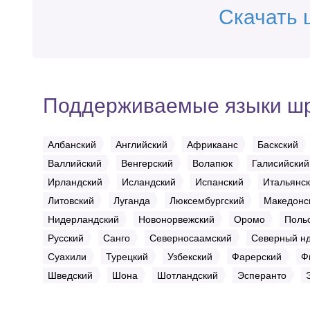
Скачать 
Поддерживаемые языки ш
Албанский
Английский
Африкаанс
Баскский
Валлийский
Венгерский
Волапюк
Галисийский
Ирландский
Исландский
Испанский
Итальянс
Литовский
Луганда
Люксембургский
Македонс
Нидерландский
Новонорвежский
Оромо
Поль
Русский
Санго
Северносаамский
Северный н
Суахили
Турецкий
Узбекский
Фарерский
Ф
Шведский
Шона
Шотландский
Эсперанто