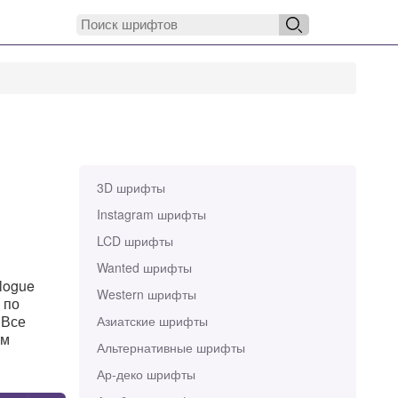
3D шрифты
Instagram шрифты
LCD шрифты
Wanted шрифты
logue
Western шрифты
 по
 Все
Азиатские шрифты
ам
Альтернативные шрифты
Ар-деко шрифты