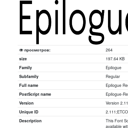
просмотров:
264
size
197.64 KB
Family
Epilogue
Subfamily
Regular
Full name
Epilogue Re
PostScript name
Epilogue-Re
Version
Version 2.1
Unique ID
2.111;ETCO
Description
This Font So
available wit