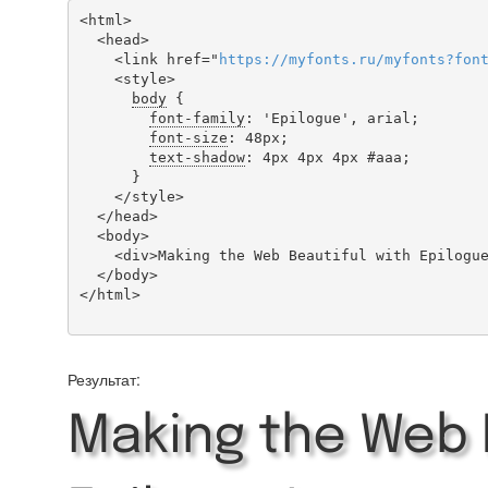
<html>

  <head>

    <link href="
https
://
myfonts
.
ru
/
myfonts
?
fon
    <style>

body
 {

font-family
: 'Epilogue', arial;

font-size
: 48px;

text-shadow
: 4px 4px 4px #aaa;

      }

    </style>

  </head>

  <body>

    <div>Making the Web Beautiful with Epilogue!</div>

  </body>

</html>

Результат:
Making the Web 