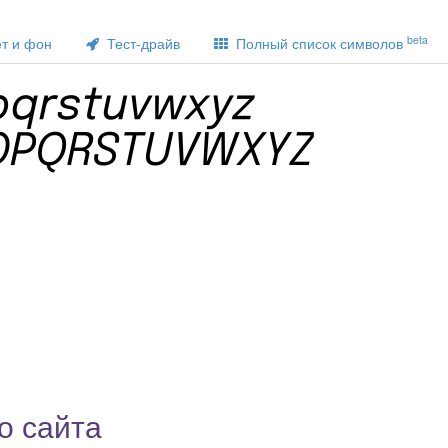
beta
т и фон
Тест-драйв
Полный список символов
о сайта