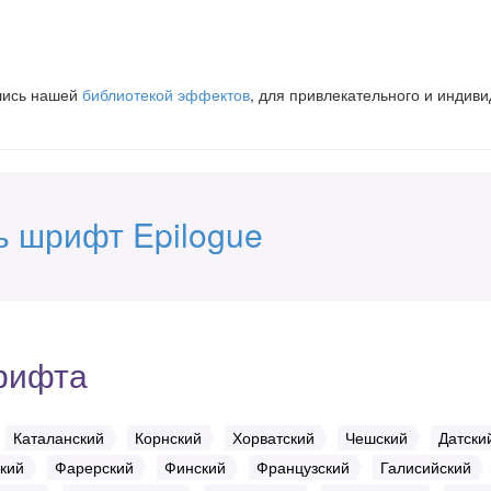
вшись нашей
библиотекой эффектов
, для привлекательного и индив
ь шрифт Epilogue
рифта
Каталанский
Корнский
Хорватский
Чешский
Датски
кий
Фарерский
Финский
Французский
Галисийский