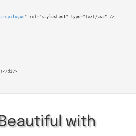
ts
=
epilogue
" rel="stylesheet" type="text/css" />

Beautiful with