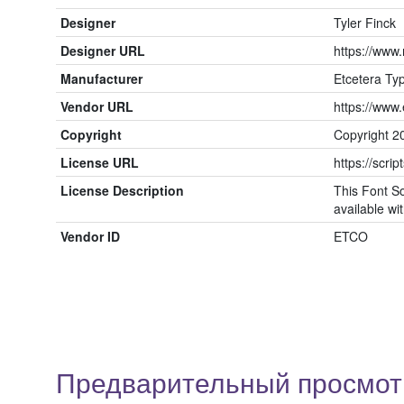
Designer
Tyler Finck
Designer URL
https://www
Manufacturer
Etcetera Ty
Vendor URL
https://www.
Copyright
Copyright 2
License URL
https://scrip
License Description
This Font So
available wit
Vendor ID
ETCO
Предварительный просмотр