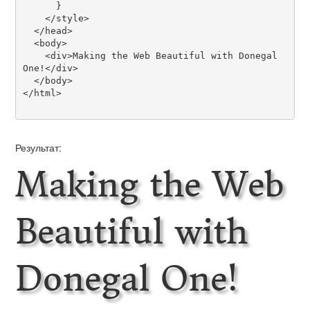
      }

    </style>

  </head>

  <body>

    <div>Making the Web Beautiful with Donegal 
One!</div>

  </body>

</html>

Результат:
Making the Web
Beautiful with
Donegal One!