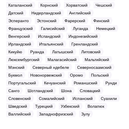
Каталанский
Корнский
Хорватский
Чешский
Датский
Нидерландский
Английский
Эсперанто
Эстонский
Фарерский
Финский
Французский
Галисийский
Луганда
Немецкий
Венгерский
Исландский
Индонезийский
Ирландский
Итальянский
Гренландский
Кикуйю
Руанда
Латышский
Литовский
Люксембургский
Малагасийский
Мальтийский
Мэнский
Северный ндебеле
Северносаамский
Букмол
Новонорвежский
Оромо
Польский
Португальский
Кечуанский
Романшский
Рунди
Санго
Шотландский
Шона
Словацкий
Словенский
Сомалийский
Испанский
Суахили
Шведский
Турецкий
Узбекский
Волапюк
Валлийский
Западнофризский
Зулу