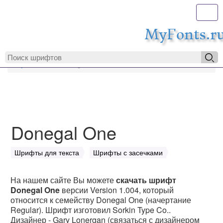
Toggl
MyFonts.r
MyFonts.ru
Donegal One
Donegal One
Шрифты для текста
Шрифты с засечками
На нашем сайте Вы можете
скачать шрифт
Donegal One
версии Version 1.004, который
относится к семейству Donegal One (начертание
Regular). Шрифт изготовил Sorkin Type Co..
Дизайнер - Gary Lonergan (связаться с дизайнером