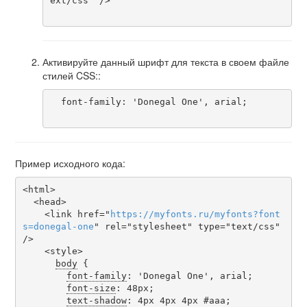
ext/css" />

Активируйте данный шрифт для текста в своем файле
стилей CSS::
  font-family: 'Donegal One', arial;

Пример исходного кода:
<html>

  <head>

    <link href="
https
://
myfonts
.
ru
/
myfonts
?
font
s
=
donegal-one
" rel="stylesheet" type="text/css" 
/>

    <style>

body
 {

font-family
: 'Donegal One', arial;

font-size
: 48px;

text-shadow
: 4px 4px 4px #aaa;
