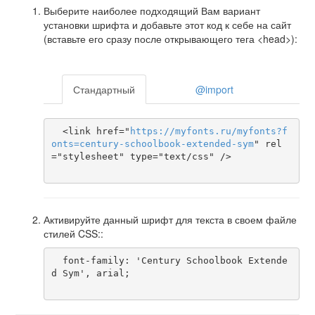
Выберите наиболее подходящий Вам вариант
установки шрифта и добавьте этот код к себе на сайт
(вставьте его сразу после открывающего тега <head>):
Стандартный
@import
  <link href="
https
://
myfonts
.
ru
/
myfonts
?
f
onts
=
century-schoolbook-extended-sym
" rel
="stylesheet" type="text/css" />

Активируйте данный шрифт для текста в своем файле
стилей CSS::
  font-family: 'Century Schoolbook Extende
d Sym', arial;
