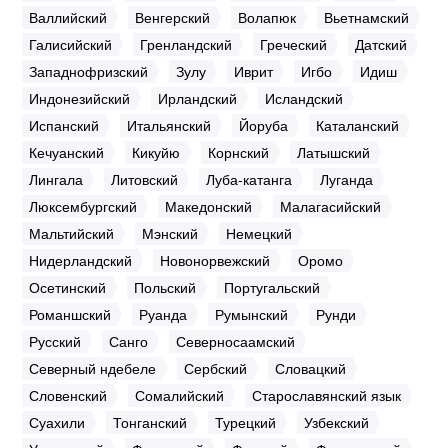
Валлийский
Венгерский
Волапюк
Вьетнамский
Галисийский
Гренландский
Греческий
Датский
Западнофризский
Зулу
Иврит
Игбо
Идиш
Индонезийский
Ирландский
Исландский
Испанский
Итальянский
Йоруба
Каталанский
Кечуанский
Кикуйю
Корнский
Латышский
Лингала
Литовский
Луба-катанга
Луганда
Люксембургский
Македонский
Малагасийский
Мальтийский
Мэнский
Немецкий
Нидерландский
Новонорвежский
Оромо
Осетинский
Польский
Португальский
Романшский
Руанда
Румынский
Рунди
Русский
Санго
Северносаамский
Северный ндебеле
Сербский
Словацкий
Словенский
Сомалийский
Старославянский язык
Суахили
Тонганский
Турецкий
Узбекский