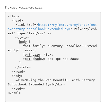
Пример исходного кода:
<html>

  <head>

    <link href="
https
://
myfonts
.
ru
/
myfonts
?
font
s
=
century-schoolbook-extended-sym
" rel="stylesh
eet" type="text/css" />

    <style>

body
 {

font-family
: 'Century Schoolbook Extend
ed Sym', arial;

font-size
: 48px;

text-shadow
: 4px 4px 4px #aaa;

      }

    </style>

  </head>

  <body>

    <div>Making the Web Beautiful with Century 
Schoolbook Extended Sym!</div>

  </body>

</html>
