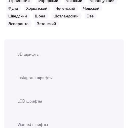
Украинский
Фарерский
Финский
Французский
Фула
Хорватский
Чеченский
Чешский
Шведский
Шона
Шотландский
Эве
Эсперанто
Эстонский
3D шрифты
Instagram шрифты
LCD шрифты
Wanted шрифты