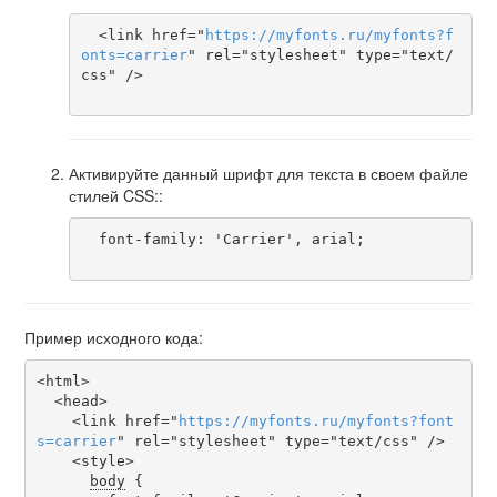
  <link href="
https
://
myfonts
.
ru
/
myfonts
?
f
onts
=
carrier
" rel="stylesheet" type="text/
css" />

Активируйте данный шрифт для текста в своем файле
стилей CSS::
  font-family: 'Carrier', arial;

Пример исходного кода:
<html>

  <head>

    <link href="
https
://
myfonts
.
ru
/
myfonts
?
font
s
=
carrier
" rel="stylesheet" type="text/css" />

    <style>

body
 {
