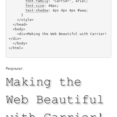
font-family
: 'Carrier', arial;

font-size
: 48px;

text-shadow
: 4px 4px 4px #aaa;

      }

    </style>

  </head>

  <body>

    <div>Making the Web Beautiful with Carrier!
</div>

  </body>

</html>

Результат:
Making the
Web Beautiful