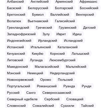
Албанский
Английский
Армянский
Африкаанс
Баскский
Белорусский
Болгарский
Боснийский
Бретонский
Букмол
Валлийский
Венгерский
Волапюк
Вьетнамский
Галисийский
Гренландский
Греческий
Грузинский
Датский
Западнофризский
Зулу
Иврит
Идиш
Индонезийский
Ирландский
Исландский
Испанский
Итальянский
Каталанский
Кечуанский
Кикуйю
Корнский
Латышский
Литовский
Луганда
Люксембургский
Македонский
Малагасийский
Мальтийский
Мэнский
Немецкий
Нидерландский
Новонорвежский
Оромо
Польский
Португальский
Романшский
Руанда
Рунди
Русский
Санго
Северносаамский
Северный ндебеле
Сербский
Словацкий
Словенский
Сомалийский
Суахили
Тайский