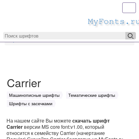
Toggl
MyFonts.r
MyFonts.ru
Carrier
Carrier
Машинописные шрифты
Тематические шрифты
Шрифты с засечками
На нашем сайте Вы можете
скачать шрифт
Carrier
версии MS core font:v1.00, который
относится к семейству Carrier (начертание